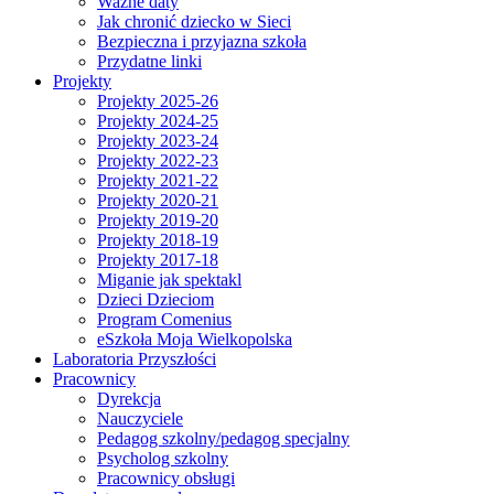
Ważne daty
Jak chronić dziecko w Sieci
Bezpieczna i przyjazna szkoła
Przydatne linki
Projekty
Projekty 2025-26
Projekty 2024-25
Projekty 2023-24
Projekty 2022-23
Projekty 2021-22
Projekty 2020-21
Projekty 2019-20
Projekty 2018-19
Projekty 2017-18
Miganie jak spektakl
Dzieci Dzieciom
Program Comenius
eSzkoła Moja Wielkopolska
Laboratoria Przyszłości
Pracownicy
Dyrekcja
Nauczyciele
Pedagog szkolny/pedagog specjalny
Psycholog szkolny
Pracownicy obsługi