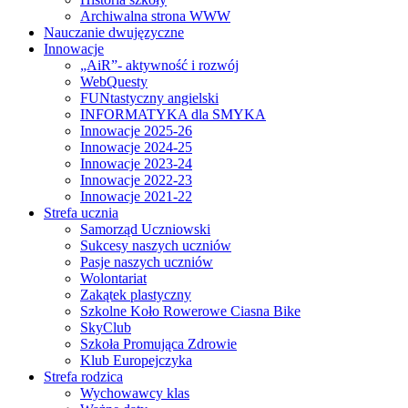
Archiwalna strona WWW
Nauczanie dwujęzyczne
Innowacje
„AiR”- aktywność i rozwój
WebQuesty
FUNtastyczny angielski
INFORMATYKA dla SMYKA
Innowacje 2025-26
Innowacje 2024-25
Innowacje 2023-24
Innowacje 2022-23
Innowacje 2021-22
Strefa ucznia
Samorząd Uczniowski
Sukcesy naszych uczniów
Pasje naszych uczniów
Wolontariat
Zakątek plastyczny
Szkolne Koło Rowerowe Ciasna Bike
SkyClub
Szkoła Promująca Zdrowie
Klub Europejczyka
Strefa rodzica
Wychowawcy klas