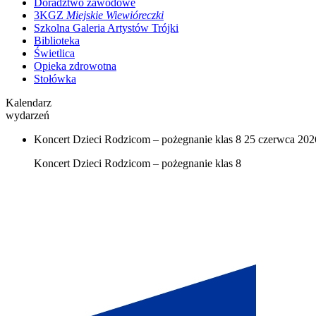
Doradztwo zawodowe
3KGZ
Miejskie Wiewióreczki
Szkolna Galeria Artystów Trójki
Biblioteka
Świetlica
Opieka zdrowotna
Stołówka
Kalendarz
wydarzeń
Koncert Dzieci Rodzicom – pożegnanie klas 8
25 czerwca 2026
Koncert Dzieci Rodzicom – pożegnanie klas 8