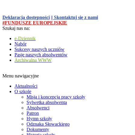
Deklaracja dostępności
||
Skontaktuj się z nami
#FUNDUSZE EUROPEJSKIE
Szukaj nas na:
e-Dziennik
Nabór
Sukcesy naszych uczniów
Pasje naszych absolwentów
Archiwalna WWW
Menu nawigacyjne
Aktualności
O szkole
Misja i koncepcja pracy szkoły
Sylwetka absolwenta
Absolwenci
Patron
Hymn szkoły
Odznaka Słowackiego
Dokumenty
Historia szkoły