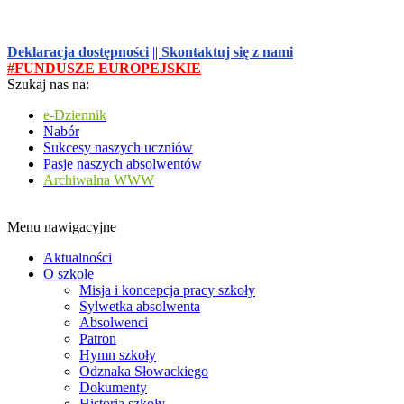
Deklaracja dostępności
||
Skontaktuj się z nami
#FUNDUSZE EUROPEJSKIE
Szukaj nas na:
e-Dziennik
Nabór
Sukcesy naszych uczniów
Pasje naszych absolwentów
Archiwalna WWW
Menu nawigacyjne
Aktualności
O szkole
Misja i koncepcja pracy szkoły
Sylwetka absolwenta
Absolwenci
Patron
Hymn szkoły
Odznaka Słowackiego
Dokumenty
Historia szkoły