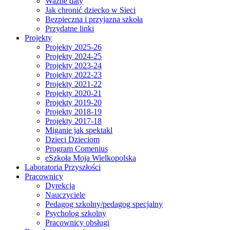
Ważne daty
Jak chronić dziecko w Sieci
Bezpieczna i przyjazna szkoła
Przydatne linki
Projekty
Projekty 2025-26
Projekty 2024-25
Projekty 2023-24
Projekty 2022-23
Projekty 2021-22
Projekty 2020-21
Projekty 2019-20
Projekty 2018-19
Projekty 2017-18
Miganie jak spektakl
Dzieci Dzieciom
Program Comenius
eSzkoła Moja Wielkopolska
Laboratoria Przyszłości
Pracownicy
Dyrekcja
Nauczyciele
Pedagog szkolny/pedagog specjalny
Psycholog szkolny
Pracownicy obsługi