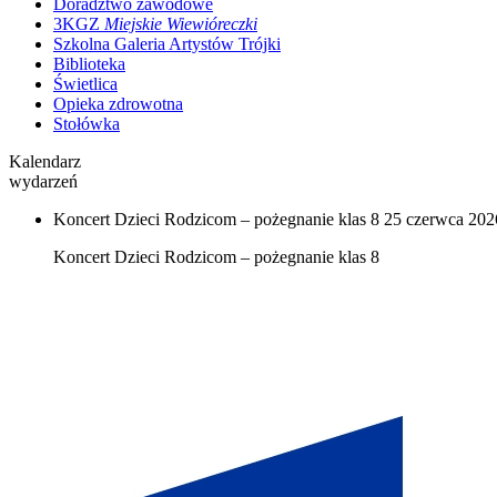
Doradztwo zawodowe
3KGZ
Miejskie Wiewióreczki
Szkolna Galeria Artystów Trójki
Biblioteka
Świetlica
Opieka zdrowotna
Stołówka
Kalendarz
wydarzeń
Koncert Dzieci Rodzicom – pożegnanie klas 8
25 czerwca 2026
Koncert Dzieci Rodzicom – pożegnanie klas 8