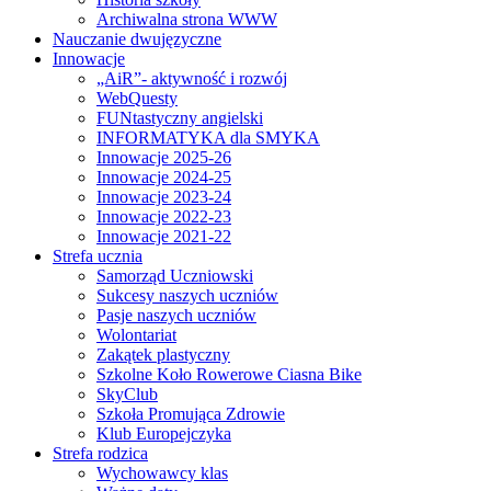
Archiwalna strona WWW
Nauczanie dwujęzyczne
Innowacje
„AiR”- aktywność i rozwój
WebQuesty
FUNtastyczny angielski
INFORMATYKA dla SMYKA
Innowacje 2025-26
Innowacje 2024-25
Innowacje 2023-24
Innowacje 2022-23
Innowacje 2021-22
Strefa ucznia
Samorząd Uczniowski
Sukcesy naszych uczniów
Pasje naszych uczniów
Wolontariat
Zakątek plastyczny
Szkolne Koło Rowerowe Ciasna Bike
SkyClub
Szkoła Promująca Zdrowie
Klub Europejczyka
Strefa rodzica
Wychowawcy klas