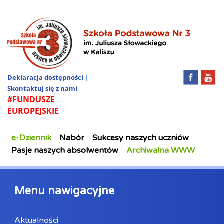
Deklaracja dostępności
||
Skontaktuj się z nami
#FUNDUSZE
EUROPEJSKIE
e-Dziennik
Nabór
Sukcesy naszych uczniów
Pasje naszych absolwentów
Archiwalna WWW
Menu nawigacyjne
Aktualności