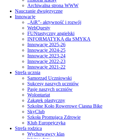
Archiwalna strona WWW
Nauczanie dwujęzyczne
Innowacje
„AiR”- aktywność i rozwój
WebQuesty
FUNtastyczny angielski
INFORMATYKA dla SMYKA
Innowacje 2025-26
Innowacje 2024-25
Innowacje 2023-24
Innowacje 2022-23
Innowacje 2021-22
Strefa ucznia
Samorząd Uczniowski
Sukcesy naszych uczniów
Pasje naszych uczniów
Wolontariat
Zakątek plastyczny
Szkolne Koło Rowerowe Ciasna Bike
SkyClub
Szkoła Promująca Zdrowie
Klub Europejczyka
Strefa rodzica
Wychowawcy klas