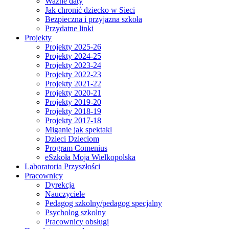
Ważne daty
Jak chronić dziecko w Sieci
Bezpieczna i przyjazna szkoła
Przydatne linki
Projekty
Projekty 2025-26
Projekty 2024-25
Projekty 2023-24
Projekty 2022-23
Projekty 2021-22
Projekty 2020-21
Projekty 2019-20
Projekty 2018-19
Projekty 2017-18
Miganie jak spektakl
Dzieci Dzieciom
Program Comenius
eSzkoła Moja Wielkopolska
Laboratoria Przyszłości
Pracownicy
Dyrekcja
Nauczyciele
Pedagog szkolny/pedagog specjalny
Psycholog szkolny
Pracownicy obsługi