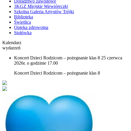
Doradztwo zawodowe
3KGZ
Miejskie Wiewióreczki
Szkolna Galeria Artystów Trójki
Biblioteka
Świetlica
Opieka zdrowotna
Stołówka
Kalendarz
wydarzeń
Koncert Dzieci Rodzicom – pożegnanie klas 8
25 czerwca
2026r. o godzinie 17.00
Koncert Dzieci Rodzicom – pożegnanie klas 8