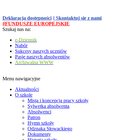
Deklaracja dostępności
||
Skontaktuj się z nami
#FUNDUSZE EUROPEJSKIE
Szukaj nas na:
e-Dziennik
Nabór
Sukcesy naszych uczniów
Pasje naszych absolwentów
Archiwalna WWW
Menu nawigacyjne
Aktualności
O szkole
Misja i koncepcja pracy szkoły
Sylwetka absolwenta
Absolwenci
Patron
Hymn szkoły
Odznaka Słowackiego
Dokumenty
Historia szkoły