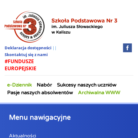
Deklaracja dostępności
||
Skontaktuj się z nami
#FUNDUSZE
EUROPEJSKIE
e-Dziennik
Nabór
Sukcesy naszych uczniów
Pasje naszych absolwentów
Archiwalna WWW
Menu nawigacyjne
Aktualności