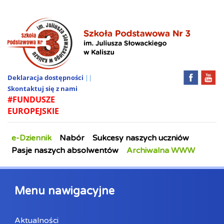
Deklaracja dostępności
||
Skontaktuj się z nami
#FUNDUSZE
EUROPEJSKIE
e-Dziennik
Nabór
Sukcesy naszych uczniów
Pasje naszych absolwentów
Archiwalna WWW
Menu nawigacyjne
Aktualności