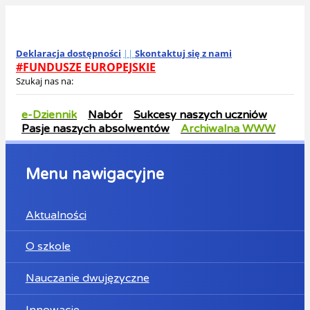
Deklaracja dostępności
||
Skontaktuj się z nami
#FUNDUSZE EUROPEJSKIE
Szukaj nas na:
e-Dziennik
Nabór
Sukcesy naszych uczniów
Pasje naszych absolwentów
Archiwalna WWW
Menu nawigacyjne
Aktualności
O szkole
Nauczanie dwujęzyczne
Innowacje