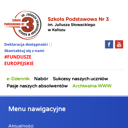
Deklaracja dostępności
||
Skontaktuj się z nami
#FUNDUSZE
EUROPEJSKIE
e-Dziennik
Nabór
Sukcesy naszych uczniów
Pasje naszych absolwentów
Archiwalna WWW
Menu nawigacyjne
Aktualności