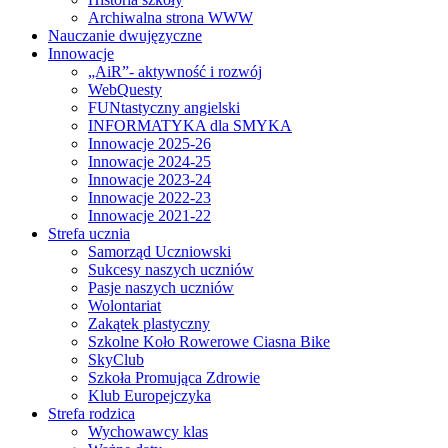
Archiwalna strona WWW
Nauczanie dwujęzyczne
Innowacje
„AiR”- aktywność i rozwój
WebQuesty
FUNtastyczny angielski
INFORMATYKA dla SMYKA
Innowacje 2025-26
Innowacje 2024-25
Innowacje 2023-24
Innowacje 2022-23
Innowacje 2021-22
Strefa ucznia
Samorząd Uczniowski
Sukcesy naszych uczniów
Pasje naszych uczniów
Wolontariat
Zakątek plastyczny
Szkolne Koło Rowerowe Ciasna Bike
SkyClub
Szkoła Promująca Zdrowie
Klub Europejczyka
Strefa rodzica
Wychowawcy klas