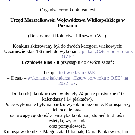
Organizatorem konkursu jest
Urząd Marszałkowski Województwa Wielkopolskiego w
Poznaniu
(Departament Rolnictwa i Rozwoju Wsi).
Konkurs skierowany był do dwóch kategorii wiekowych:
Uczniowie klas 4-6
mieli do wykonania
plakat „Cztery pory roku z
OZE”
Uczniowie klas 7-8
przystąpili do dwóch zadań:
– I etap –
test wiedzy o OZE
– II etap –
wykonanie kalendarza „Cztery pory roku z OZE” na
2022 rok
.
Do komisji konkursowej wpłynęły 24 prace plastyczne (10
kalendarzy i 14 plakatów).
Prace wykonane były na bardzo wysokim poziomie. Komisja przy
ich ocenie brała
pod uwagę zgodność z tematyką konkursu, stopień trudności i
estetykę wykonania
oraz pomysłowość.
Komisja w składzie: Małgorzata Urbaniak, Daria Pankiewicz, Ilona