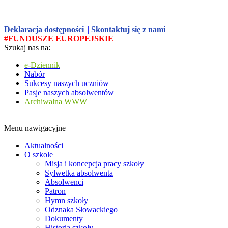
Deklaracja dostępności
||
Skontaktuj się z nami
#FUNDUSZE EUROPEJSKIE
Szukaj nas na:
e-Dziennik
Nabór
Sukcesy naszych uczniów
Pasje naszych absolwentów
Archiwalna WWW
Menu nawigacyjne
Aktualności
O szkole
Misja i koncepcja pracy szkoły
Sylwetka absolwenta
Absolwenci
Patron
Hymn szkoły
Odznaka Słowackiego
Dokumenty
Historia szkoły