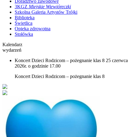
Doradztwo zawodowe
3KGZ
Miejskie Wiewióreczki
Szkolna Galeria Artystów Trójki
Biblioteka
Świetlica
Opieka zdrowotna
Stołówka
Kalendarz
wydarzeń
Koncert Dzieci Rodzicom – pożegnanie klas 8
25 czerwca
2026r. o godzinie 17.00
Koncert Dzieci Rodzicom – pożegnanie klas 8