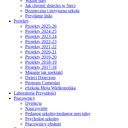
Ważne daty
Jak chronić dziecko w Sieci
Bezpieczna i przyjazna szkoła
Przydatne linki
Projekty
Projekty 2025-26
Projekty 2024-25
Projekty 2023-24
Projekty 2022-23
Projekty 2021-22
Projekty 2020-21
Projekty 2019-20
Projekty 2018-19
Projekty 2017-18
Miganie jak spektakl
Dzieci Dzieciom
Program Comenius
eSzkoła Moja Wielkopolska
Laboratoria Przyszłości
Pracownicy
Dyrekcja
Nauczyciele
Pedagog szkolny/pedagog specjalny
Psycholog szkolny
Pracownicy obsługi