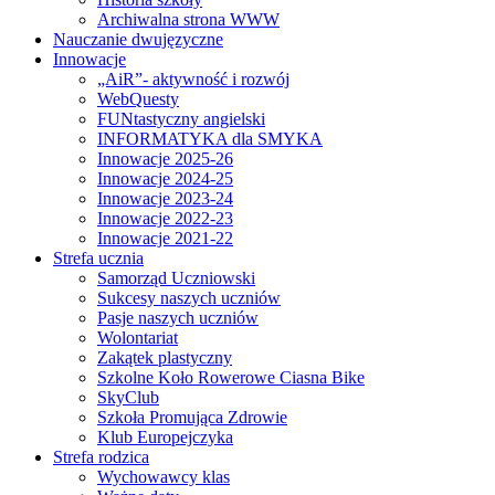
Archiwalna strona WWW
Nauczanie dwujęzyczne
Innowacje
„AiR”- aktywność i rozwój
WebQuesty
FUNtastyczny angielski
INFORMATYKA dla SMYKA
Innowacje 2025-26
Innowacje 2024-25
Innowacje 2023-24
Innowacje 2022-23
Innowacje 2021-22
Strefa ucznia
Samorząd Uczniowski
Sukcesy naszych uczniów
Pasje naszych uczniów
Wolontariat
Zakątek plastyczny
Szkolne Koło Rowerowe Ciasna Bike
SkyClub
Szkoła Promująca Zdrowie
Klub Europejczyka
Strefa rodzica
Wychowawcy klas