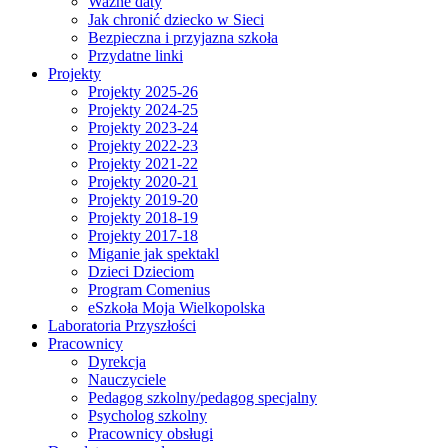
Ważne daty
Jak chronić dziecko w Sieci
Bezpieczna i przyjazna szkoła
Przydatne linki
Projekty
Projekty 2025-26
Projekty 2024-25
Projekty 2023-24
Projekty 2022-23
Projekty 2021-22
Projekty 2020-21
Projekty 2019-20
Projekty 2018-19
Projekty 2017-18
Miganie jak spektakl
Dzieci Dzieciom
Program Comenius
eSzkoła Moja Wielkopolska
Laboratoria Przyszłości
Pracownicy
Dyrekcja
Nauczyciele
Pedagog szkolny/pedagog specjalny
Psycholog szkolny
Pracownicy obsługi