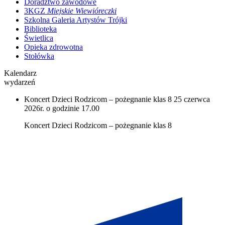
Doradztwo zawodowe
3KGZ
Miejskie Wiewióreczki
Szkolna Galeria Artystów Trójki
Biblioteka
Świetlica
Opieka zdrowotna
Stołówka
Kalendarz
wydarzeń
Koncert Dzieci Rodzicom – pożegnanie klas 8
25 czerwca
2026r. o godzinie 17.00
Koncert Dzieci Rodzicom – pożegnanie klas 8