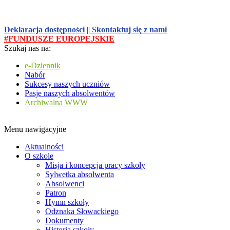
Deklaracja dostępności
||
Skontaktuj się z nami
#FUNDUSZE EUROPEJSKIE
Szukaj nas na:
e-Dziennik
Nabór
Sukcesy naszych uczniów
Pasje naszych absolwentów
Archiwalna WWW
Menu nawigacyjne
Aktualności
O szkole
Misja i koncepcja pracy szkoły
Sylwetka absolwenta
Absolwenci
Patron
Hymn szkoły
Odznaka Słowackiego
Dokumenty
Historia szkoły