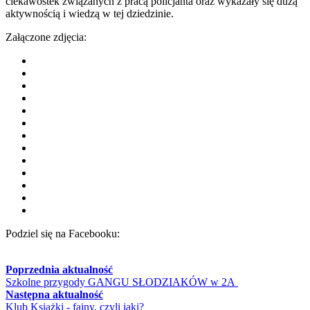
ciekawostek związanych z pracą policjanta oraz wykazały się dużą
aktywnością i wiedzą w tej dziedzinie.
Załączone zdjęcia:
Podziel się na Facebooku:
Poprzednia aktualność
Szkolne przygody GANGU SŁODZIAKÓW w 2A
Następna aktualność
Klub Książki - fajny, czyli jaki?