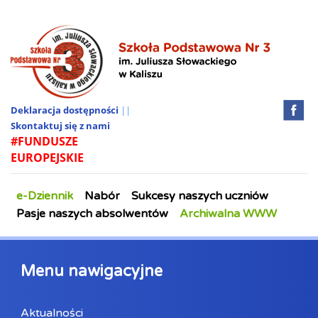
Deklaracja dostępności
||
Skontaktuj się z nami
#FUNDUSZE
EUROPEJSKIE
e-Dziennik
Nabór
Sukcesy naszych uczniów
Pasje naszych absolwentów
Archiwalna WWW
Menu nawigacyjne
Aktualności