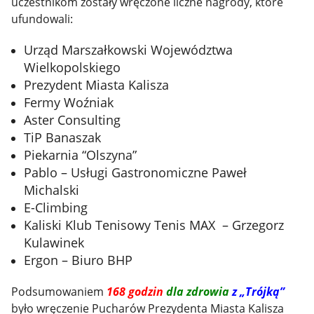
uczestnikom zostały wręczone liczne nagrody, które
ufundowali:
Urząd Marszałkowski Województwa
Wielkopolskiego
Prezydent Miasta Kalisza
Fermy Woźniak
Aster Consulting
TiP Banaszak
Piekarnia “Olszyna”
Pablo – Usługi Gastronomiczne Paweł
Michalski
E-Climbing
Kaliski Klub Tenisowy Tenis MAX – Grzegorz
Kulawinek
Ergon – Biuro BHP
Podsumowaniem
168 godzin
dla zdrowia
z „Trójką”
było wręczenie Pucharów Prezydenta Miasta Kalisza