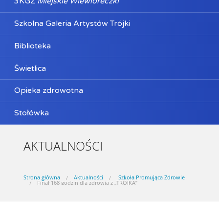
3KGZ
Miejskie Wiewióreczki
Szkolna Galeria Artystów Trójki
Biblioteka
Świetlica
Opieka zdrowotna
Stołówka
AKTUALNOŚCI
Strona główna
Aktualności
Szkoła Promująca Zdrowie
Finał 168 godzin dla zdrowia z „TRÓJKĄ”