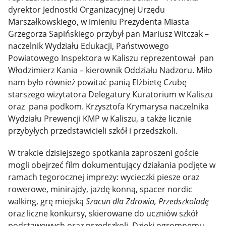
dyrektor Jednostki Organizacyjnej Urzędu
Marszałkowskiego, w imieniu Prezydenta Miasta
Grzegorza Sapińskiego przybył pan Mariusz Witczak –
naczelnik Wydziału Edukacji, Państwowego
Powiatowego Inspektora w Kaliszu reprezentował pan
Włodzimierz Kania – kierownik Oddziału Nadzoru. Miło
nam było również powitać panią Elżbietę Czubę
starszego wizytatora Delegatury Kuratorium w Kaliszu
oraz pana podkom. Krzysztofa Krymarysa naczelnika
Wydziału Prewencji KMP w Kaliszu, a także licznie
przybyłych przedstawicieli szkół i przedszkoli.
W trakcie dzisiejszego spotkania zaproszeni goście
mogli obejrzeć film dokumentujący działania podjęte w
ramach tegorocznej imprezy: wycieczki piesze oraz
rowerowe, minirajdy, jazdę konną, spacer nordic
walking, grę miejską
Szacun dla Zdrowia, Przedszkoladę
oraz liczne konkursy, skierowane do uczniów szkół
podstawowych oraz przedszkoli. Dzięki ogromnemu