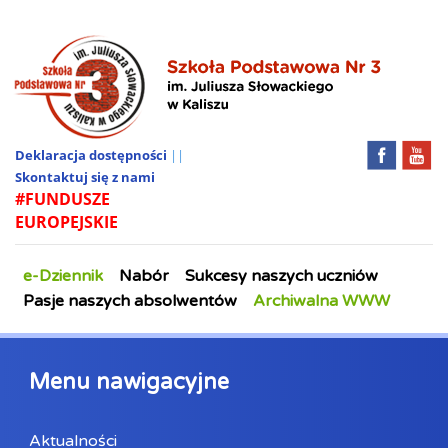
Deklaracja dostępności
||
Skontaktuj się z nami
#FUNDUSZE
EUROPEJSKIE
e-Dziennik
Nabór
Sukcesy naszych uczniów
Pasje naszych absolwentów
Archiwalna WWW
Menu nawigacyjne
Aktualności