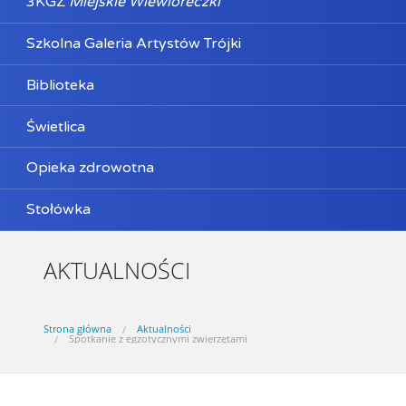
3KGZ
Miejskie Wiewióreczki
Szkolna Galeria Artystów Trójki
Biblioteka
Świetlica
Opieka zdrowotna
Stołówka
AKTUALNOŚCI
Strona główna
Aktualności
Spotkanie z egzotycznymi zwierzętami