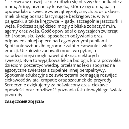
1 czerwca w naszej szkole odbyło się niezwykłe spotkanie z
mamą Ariny, uczennicy klasy 6a, która z ogromną pasją
opowiadała o świecie zwierząt egzotycznych. Szóstoklasiści
mieli okazję poznać fascynujące bezkręgowce, w tym
pajęczaki, a także kręgowce – gady, szczególnie jaszczurki i
węże. Podczas zajęć dzieci mogły z bliska zobaczyć m.in.
agamy oraz węża. Gość opowiadał o zwyczajach zwierząt,
ich środowisku życia, sposobach odżywiania oraz
odpowiedzialnej opiece nad egzotycznymi pupilami.
Spotkanie wzbudziło ogromne zainteresowanie i wiele
emocji. Uczniowie zadawali mnóstwo pytań, a
najodważniejsi mogli nawet dotknąć niektórych
zwierząt. Była to wyjątkowa lekcja biologii, która pozwoliła
dzieciom poszerzyć wiedzę, przełamać lęki i spojrzeć na
egzotyczne zwierzęta z zupełnie innej perspektywy.
Spotkania edukacyjne ze zwierzętami pomagają rozwijać
ciekawość świata, empatię oraz szacunek do przyrody.
Serdecznie dziękujemy za poświęcony czas, ciekawe
opowieści oraz możliwość poznania tak niezwykłego świata
przyrody!
ZAŁĄCZONE ZDJĘCIA: