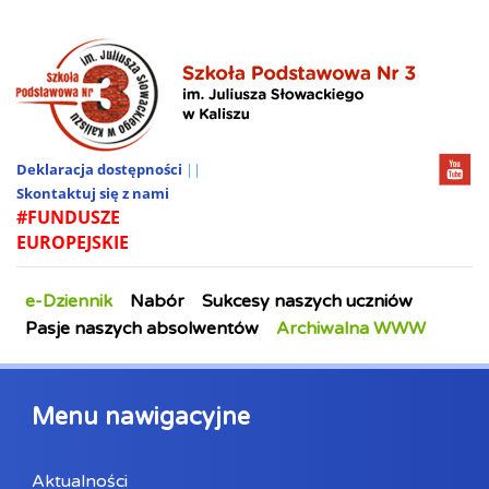
Deklaracja dostępności
||
Skontaktuj się z nami
#FUNDUSZE
EUROPEJSKIE
e-Dziennik
Nabór
Sukcesy naszych uczniów
Pasje naszych absolwentów
Archiwalna WWW
Menu nawigacyjne
Aktualności