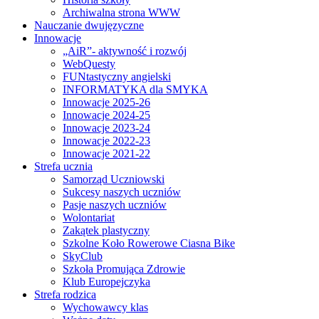
Archiwalna strona WWW
Nauczanie dwujęzyczne
Innowacje
„AiR”- aktywność i rozwój
WebQuesty
FUNtastyczny angielski
INFORMATYKA dla SMYKA
Innowacje 2025-26
Innowacje 2024-25
Innowacje 2023-24
Innowacje 2022-23
Innowacje 2021-22
Strefa ucznia
Samorząd Uczniowski
Sukcesy naszych uczniów
Pasje naszych uczniów
Wolontariat
Zakątek plastyczny
Szkolne Koło Rowerowe Ciasna Bike
SkyClub
Szkoła Promująca Zdrowie
Klub Europejczyka
Strefa rodzica
Wychowawcy klas