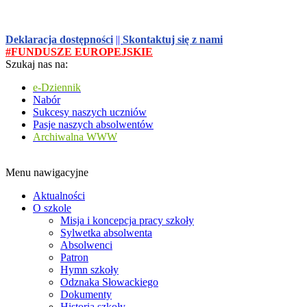
Deklaracja dostępności
||
Skontaktuj się z nami
#FUNDUSZE EUROPEJSKIE
Szukaj nas na:
e-Dziennik
Nabór
Sukcesy naszych uczniów
Pasje naszych absolwentów
Archiwalna WWW
Menu nawigacyjne
Aktualności
O szkole
Misja i koncepcja pracy szkoły
Sylwetka absolwenta
Absolwenci
Patron
Hymn szkoły
Odznaka Słowackiego
Dokumenty
Historia szkoły