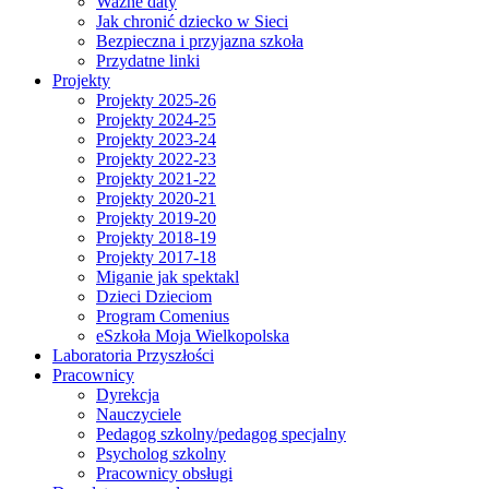
Ważne daty
Jak chronić dziecko w Sieci
Bezpieczna i przyjazna szkoła
Przydatne linki
Projekty
Projekty 2025-26
Projekty 2024-25
Projekty 2023-24
Projekty 2022-23
Projekty 2021-22
Projekty 2020-21
Projekty 2019-20
Projekty 2018-19
Projekty 2017-18
Miganie jak spektakl
Dzieci Dzieciom
Program Comenius
eSzkoła Moja Wielkopolska
Laboratoria Przyszłości
Pracownicy
Dyrekcja
Nauczyciele
Pedagog szkolny/pedagog specjalny
Psycholog szkolny
Pracownicy obsługi