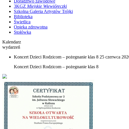
Doradztwo zawodowe
3KGZ
Miejskie Wiewióreczki
Szkolna Galeria Artystów Trójki
Biblioteka
Świetlica
Opieka zdrowotna
Stołówka
Kalendarz
wydarzeń
Koncert Dzieci Rodzicom – pożegnanie klas 8
25 czerwca 2026
Koncert Dzieci Rodzicom – pożegnanie klas 8