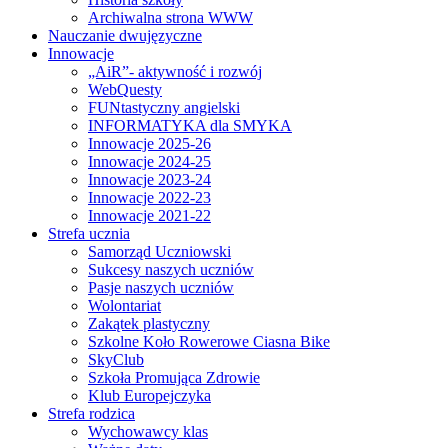
Archiwalna strona WWW
Nauczanie dwujęzyczne
Innowacje
„AiR”- aktywność i rozwój
WebQuesty
FUNtastyczny angielski
INFORMATYKA dla SMYKA
Innowacje 2025-26
Innowacje 2024-25
Innowacje 2023-24
Innowacje 2022-23
Innowacje 2021-22
Strefa ucznia
Samorząd Uczniowski
Sukcesy naszych uczniów
Pasje naszych uczniów
Wolontariat
Zakątek plastyczny
Szkolne Koło Rowerowe Ciasna Bike
SkyClub
Szkoła Promująca Zdrowie
Klub Europejczyka
Strefa rodzica
Wychowawcy klas