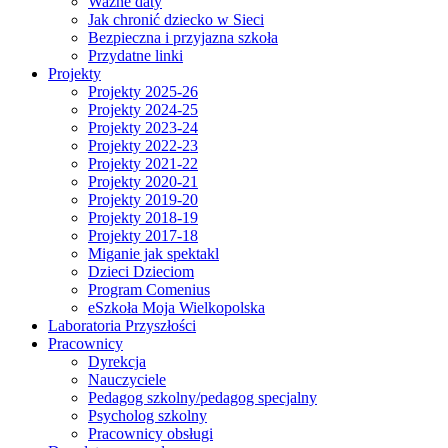
Ważne daty
Jak chronić dziecko w Sieci
Bezpieczna i przyjazna szkoła
Przydatne linki
Projekty
Projekty 2025-26
Projekty 2024-25
Projekty 2023-24
Projekty 2022-23
Projekty 2021-22
Projekty 2020-21
Projekty 2019-20
Projekty 2018-19
Projekty 2017-18
Miganie jak spektakl
Dzieci Dzieciom
Program Comenius
eSzkoła Moja Wielkopolska
Laboratoria Przyszłości
Pracownicy
Dyrekcja
Nauczyciele
Pedagog szkolny/pedagog specjalny
Psycholog szkolny
Pracownicy obsługi