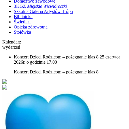
Doradztwo zawodowe
3KGZ
Miejskie Wiewióreczki
Szkolna Galeria Artystów Trójki
Biblioteka
Świetlica
Opieka zdrowotna
Stołówka
Kalendarz
wydarzeń
Koncert Dzieci Rodzicom – pożegnanie klas 8
25 czerwca
2026r. o godzinie 17.00
Koncert Dzieci Rodzicom – pożegnanie klas 8