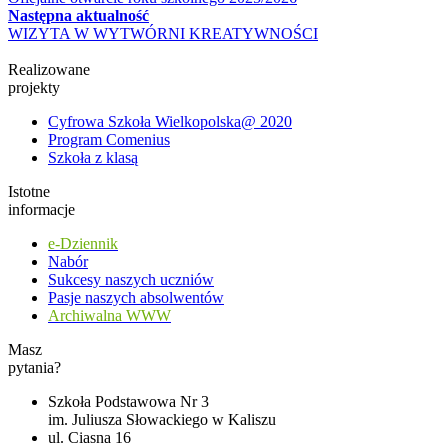
Następna aktualność
WIZYTA W WYTWÓRNI KREATYWNOŚCI
Realizowane
projekty
Cyfrowa Szkoła Wielkopolska@ 2020
Program Comenius
Szkoła z klasą
Istotne
informacje
e-Dziennik
Nabór
Sukcesy naszych uczniów
Pasje naszych absolwentów
Archiwalna WWW
Masz
pytania?
Szkoła Podstawowa Nr 3
im. Juliusza Słowackiego w Kaliszu
ul. Ciasna 16