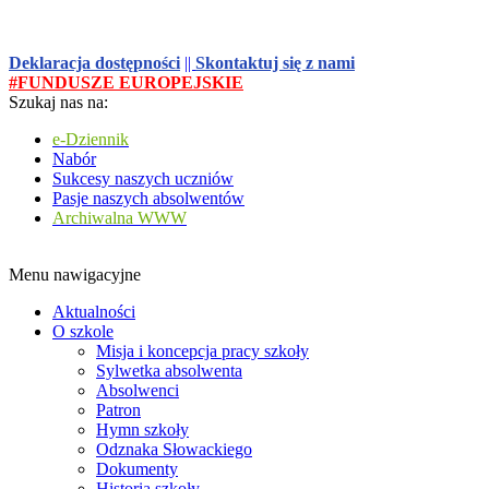
Deklaracja dostępności
||
Skontaktuj się z nami
#FUNDUSZE EUROPEJSKIE
Szukaj nas na:
e-Dziennik
Nabór
Sukcesy naszych uczniów
Pasje naszych absolwentów
Archiwalna WWW
Menu nawigacyjne
Aktualności
O szkole
Misja i koncepcja pracy szkoły
Sylwetka absolwenta
Absolwenci
Patron
Hymn szkoły
Odznaka Słowackiego
Dokumenty
Historia szkoły