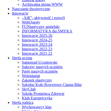
Archiwalna strona WWW
Nauczanie dwujęzyczne
Innowacje
„AiR”- aktywność i rozwój
WebQuesty
FUNtastyczny angielski
INFORMATYKA dla SMYKA
Innowacje 2025-26
Innowacje 2024-25
Innowacje 2023-24
Innowacje 2022-23
Innowacje 2021-22
Strefa ucznia
Samorząd Uczniowski
Sukcesy naszych uczniów
Pasje naszych uczniów
Wolontariat
Zakątek plastyczny
Szkolne Koło Rowerowe Ciasna Bike
SkyClub
Szkoła Promująca Zdrowie
Klub Europejczyka
Strefa rodzica
Wychowawcy klas