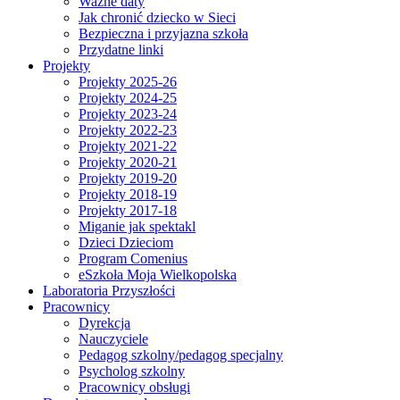
Ważne daty
Jak chronić dziecko w Sieci
Bezpieczna i przyjazna szkoła
Przydatne linki
Projekty
Projekty 2025-26
Projekty 2024-25
Projekty 2023-24
Projekty 2022-23
Projekty 2021-22
Projekty 2020-21
Projekty 2019-20
Projekty 2018-19
Projekty 2017-18
Miganie jak spektakl
Dzieci Dzieciom
Program Comenius
eSzkoła Moja Wielkopolska
Laboratoria Przyszłości
Pracownicy
Dyrekcja
Nauczyciele
Pedagog szkolny/pedagog specjalny
Psycholog szkolny
Pracownicy obsługi