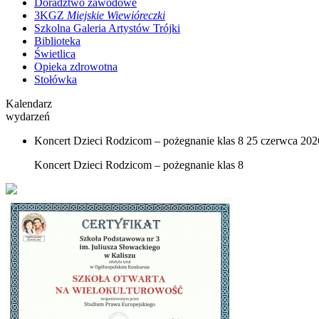
Doradztwo zawodowe
3KGZ
Miejskie Wiewióreczki
Szkolna Galeria Artystów Trójki
Biblioteka
Świetlica
Opieka zdrowotna
Stołówka
Kalendarz
wydarzeń
Koncert Dzieci Rodzicom – pożegnanie klas 8
25 czerwca 2026
Koncert Dzieci Rodzicom – pożegnanie klas 8