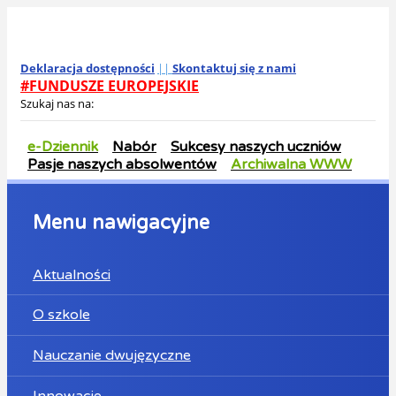
Deklaracja dostępności
||
Skontaktuj się z nami
#FUNDUSZE EUROPEJSKIE
Szukaj nas na:
e-Dziennik
Nabór
Sukcesy naszych uczniów
Pasje naszych absolwentów
Archiwalna WWW
Menu nawigacyjne
Aktualności
O szkole
Nauczanie dwujęzyczne
Innowacje