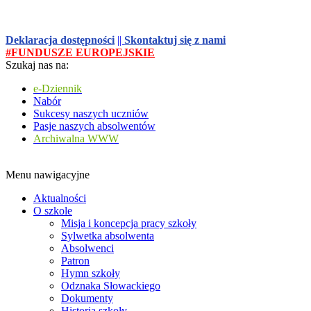
Deklaracja dostępności
||
Skontaktuj się z nami
#FUNDUSZE EUROPEJSKIE
Szukaj nas na:
e-Dziennik
Nabór
Sukcesy naszych uczniów
Pasje naszych absolwentów
Archiwalna WWW
Menu nawigacyjne
Aktualności
O szkole
Misja i koncepcja pracy szkoły
Sylwetka absolwenta
Absolwenci
Patron
Hymn szkoły
Odznaka Słowackiego
Dokumenty
Historia szkoły