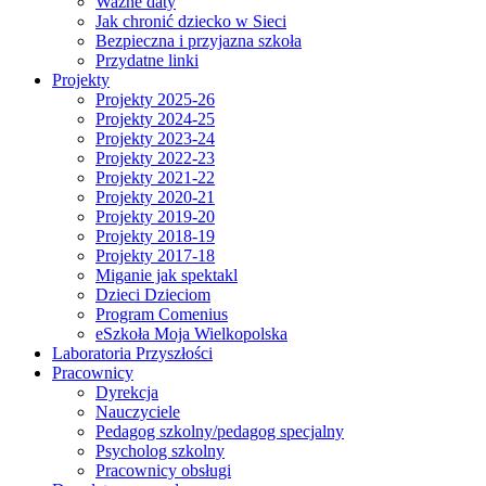
Ważne daty
Jak chronić dziecko w Sieci
Bezpieczna i przyjazna szkoła
Przydatne linki
Projekty
Projekty 2025-26
Projekty 2024-25
Projekty 2023-24
Projekty 2022-23
Projekty 2021-22
Projekty 2020-21
Projekty 2019-20
Projekty 2018-19
Projekty 2017-18
Miganie jak spektakl
Dzieci Dzieciom
Program Comenius
eSzkoła Moja Wielkopolska
Laboratoria Przyszłości
Pracownicy
Dyrekcja
Nauczyciele
Pedagog szkolny/pedagog specjalny
Psycholog szkolny
Pracownicy obsługi