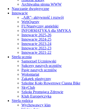
Archiwalna strona WWW
Nauczanie dwujęzyczne
Innowacje
„AiR”- aktywność i rozwój
WebQuesty
FUNtastyczny angielski
INFORMATYKA dla SMYKA
Innowacje 2025-26
Innowacje 2024-25
Innowacje 2023-24
Innowacje 2022-23
Innowacje 2021-22
Strefa ucznia
Samorząd Uczniowski
Sukcesy naszych uczniów
Pasje naszych uczniów
Wolontariat
Zakątek plastyczny
Szkolne Koło Rowerowe Ciasna Bike
SkyClub
Szkoła Promująca Zdrowie
Klub Europejczyka
Strefa rodzica
Wychowawcy klas