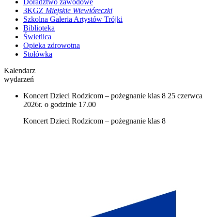
Doradztwo zawodowe
3KGZ
Miejskie Wiewióreczki
Szkolna Galeria Artystów Trójki
Biblioteka
Świetlica
Opieka zdrowotna
Stołówka
Kalendarz
wydarzeń
Koncert Dzieci Rodzicom – pożegnanie klas 8
25 czerwca
2026r. o godzinie 17.00
Koncert Dzieci Rodzicom – pożegnanie klas 8