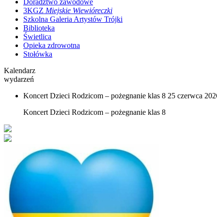
Doradztwo zawodowe
3KGZ
Miejskie Wiewióreczki
Szkolna Galeria Artystów Trójki
Biblioteka
Świetlica
Opieka zdrowotna
Stołówka
Kalendarz
wydarzeń
Koncert Dzieci Rodzicom – pożegnanie klas 8
25 czerwca 2026
Koncert Dzieci Rodzicom – pożegnanie klas 8