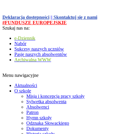
Deklaracja dostępności
||
Skontaktuj się z nami
#FUNDUSZE EUROPEJSKIE
Szukaj nas na:
e-Dziennik
Nabór
Sukcesy naszych uczniów
Pasje naszych absolwentów
Archiwalna WWW
Menu nawigacyjne
Aktualności
O szkole
Misja i koncepcja pracy szkoły
Sylwetka absolwenta
Absolwenci
Patron
Hymn szkoły
Odznaka Słowackiego
Dokumenty
Historia szkoły