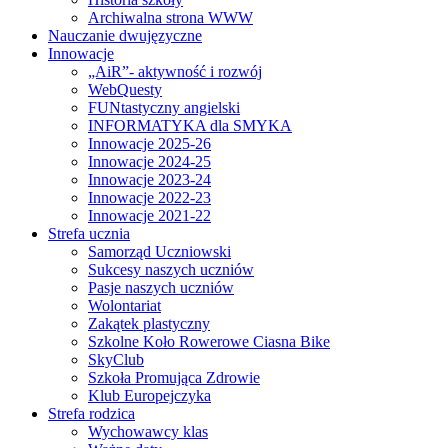
Archiwalna strona WWW
Nauczanie dwujęzyczne
Innowacje
„AiR”- aktywność i rozwój
WebQuesty
FUNtastyczny angielski
INFORMATYKA dla SMYKA
Innowacje 2025-26
Innowacje 2024-25
Innowacje 2023-24
Innowacje 2022-23
Innowacje 2021-22
Strefa ucznia
Samorząd Uczniowski
Sukcesy naszych uczniów
Pasje naszych uczniów
Wolontariat
Zakątek plastyczny
Szkolne Koło Rowerowe Ciasna Bike
SkyClub
Szkoła Promująca Zdrowie
Klub Europejczyka
Strefa rodzica
Wychowawcy klas