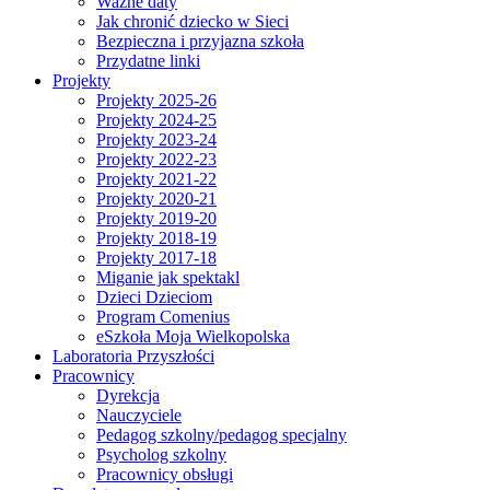
Ważne daty
Jak chronić dziecko w Sieci
Bezpieczna i przyjazna szkoła
Przydatne linki
Projekty
Projekty 2025-26
Projekty 2024-25
Projekty 2023-24
Projekty 2022-23
Projekty 2021-22
Projekty 2020-21
Projekty 2019-20
Projekty 2018-19
Projekty 2017-18
Miganie jak spektakl
Dzieci Dzieciom
Program Comenius
eSzkoła Moja Wielkopolska
Laboratoria Przyszłości
Pracownicy
Dyrekcja
Nauczyciele
Pedagog szkolny/pedagog specjalny
Psycholog szkolny
Pracownicy obsługi