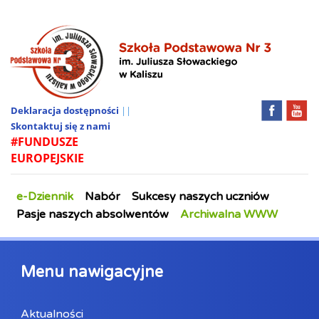
Deklaracja dostępności
||
Skontaktuj się z nami
#FUNDUSZE
EUROPEJSKIE
e-Dziennik
Nabór
Sukcesy naszych uczniów
Pasje naszych absolwentów
Archiwalna WWW
Menu nawigacyjne
Aktualności