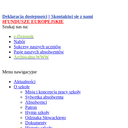
Deklaracja dostępności
||
Skontaktuj się z nami
#FUNDUSZE EUROPEJSKIE
Szukaj nas na:
e-Dziennik
Nabór
Sukcesy naszych uczniów
Pasje naszych absolwentów
Archiwalna WWW
Menu nawigacyjne
Aktualności
O szkole
Misja i koncepcja pracy szkoły
Sylwetka absolwenta
Absolwenci
Patron
Hymn szkoły
Odznaka Słowackiego
Dokumenty
Historia szkoły