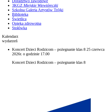
Doradztwo zawodowe
3KGZ
Miejskie Wiewióreczki
Szkolna Galeria Artystów Trójki
Biblioteka
Świetlica
Opieka zdrowotna
Stołówka
Kalendarz
wydarzeń
Koncert Dzieci Rodzicom – pożegnanie klas 8
25 czerwca
2026r. o godzinie 17.00
Koncert Dzieci Rodzicom – pożegnanie klas 8