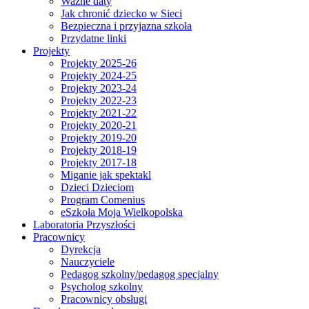
Ważne daty
Jak chronić dziecko w Sieci
Bezpieczna i przyjazna szkoła
Przydatne linki
Projekty
Projekty 2025-26
Projekty 2024-25
Projekty 2023-24
Projekty 2022-23
Projekty 2021-22
Projekty 2020-21
Projekty 2019-20
Projekty 2018-19
Projekty 2017-18
Miganie jak spektakl
Dzieci Dzieciom
Program Comenius
eSzkoła Moja Wielkopolska
Laboratoria Przyszłości
Pracownicy
Dyrekcja
Nauczyciele
Pedagog szkolny/pedagog specjalny
Psycholog szkolny
Pracownicy obsługi