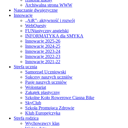
Archiwalna strona WWW
Nauczanie dwujęzyczne
Innowacje
„AiR”- aktywność i rozwój
WebQuesty
FUNtastyczny angielski
INFORMATYKA dla SMYKA
Innowacje 2025-26
Innowacje 2024-25
Innowacje 2023-24
Innowacje 2022-23
Innowacje 2021-22
Strefa ucznia
Samorząd Uczniowski
Sukcesy naszych uczniów
Pasje naszych uczniów
Wolontariat
Zakątek plastyczny
Szkolne Koło Rowerowe Ciasna Bike
SkyClub
Szkoła Promująca Zdrowie
Klub Europejczyka
Strefa rodzica
Wychowawcy klas