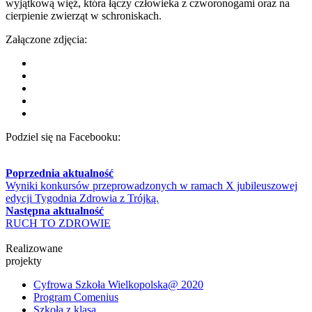
wyjątkową więź, która łączy człowieka z czworonogami oraz na
cierpienie zwierząt w schroniskach.
Załączone zdjęcia:
Podziel się na Facebooku:
Poprzednia aktualność
Wyniki konkursów przeprowadzonych w ramach X jubileuszowej
edycji Tygodnia Zdrowia z Trójką.
Następna aktualność
RUCH TO ZDROWIE
Realizowane
projekty
Cyfrowa Szkoła Wielkopolska@ 2020
Program Comenius
Szkoła z klasą