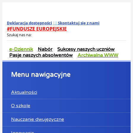
Deklaracja dostępności
||
Skontaktuj się z nami
#FUNDUSZE EUROPEJSKIE
Szukaj nas na:
e-Dziennik
Nabór
Sukcesy naszych uczniów
Pasje naszych absolwentów
Archiwalna WWW
Menu nawigacyjne
Aktualności
O szkole
Nauczanie dwujęzyczne
Innowacje