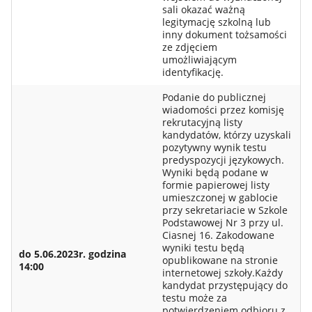
sali okazać ważną
legitymację szkolną lub
inny dokument tożsamości
ze zdjęciem
umożliwiającym
identyfikację.
Podanie do publicznej
wiadomości przez komisję
rekrutacyjną listy
kandydatów, którzy uzyskali
pozytywny wynik testu
predyspozycji językowych.
Wyniki będą podane w
formie papierowej listy
umieszczonej w gablocie
przy sekretariacie w Szkole
Podstawowej Nr 3 przy ul.
Ciasnej 16. Zakodowane
wyniki testu będą
do 5.06.2023r. godzina
opublikowane na stronie
14:00
internetowej szkoły.Każdy
kandydat przystępujący do
testu może za
potwierdzeniem odbioru z