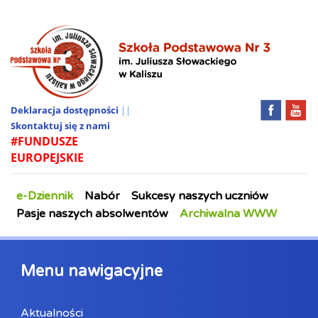
Deklaracja dostępności
||
Skontaktuj się z nami
#FUNDUSZE
EUROPEJSKIE
e-Dziennik
Nabór
Sukcesy naszych uczniów
Pasje naszych absolwentów
Archiwalna WWW
Menu nawigacyjne
Aktualności