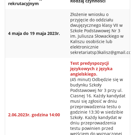
Rodzaj czynności
rekrutacyjnym
Złożenie wniosku o
przyjęcie do oddziału
dwujęzycznego klasy VII w
Szkole Podstawowej Nr 3
4 maja do 19 maja 2023r.
im. Juliusza Słowackiego w
Kaliszu osobiście lub
elektronicznie
sekretariatsp3kalisz@gmail.com
Test predyspozycji
językowych z języka
angielskiego.
(45 minut) Odbędzie się w
budynku Szkoły
Podstawowej Nr 3 przy ul.
Ciasnej 16. Każdy kandydat
musi się zgłosić w dniu
przeprowadzenia testu o
godzinie 13:30 w siedzibie
2.06.2023r.
godzina 14:00
Szkoły. Każdy kandydat w
dniu przeprowadzenia
testu powinien przed
wejściem do wyznaczonej