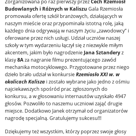
Zorganizowana po raz pierwszy przez
Cech Rzemiosł
Budowlanych i Różnych w Kaliszu
Gala Rzemiosła
promowała ofertę szkół branżowych, działających w
naszym mieście oraz przypominała istotną rolę, jaką
każdego dnia odgrywają w naszym życiu „zawodowcy” i
oferowane przez nich usługi. Udział uczniów naszej
szkoły w tym wydarzeniu łączył się z niezwykle miłym
akcentem, jakim było nagrodzenie
Jana Sztandery
z
klasy
8A
za nagranie filmu prezentującego zawód
mechanika motocyklowego. Przygotowane przez niego
dzieło brało udział w konkursie
Rzemiosło XXI w. w
okolicach Kalisza
i zostało wybrane jako jedno z ośmiu
najciekawszych spośród prac zgłoszonych do
konkursu, a w głosowaniu internautów uzyskało 4947
głosów. Pozwoliło to naszemu uczniowi zająć drugie
miejsce. Dodatkowo Janek otrzymał od organizatorów
nagrodę specjalną. Gratulujemy sukcesu!!!
Dziękujemy też wszystkim, którzy poprzez swoje głosy