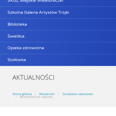
3KGZ
Miejskie Wiewióreczki
Szkolna Galeria Artystów Trójki
Biblioteka
Świetlica
Opieka zdrowotna
Stołówka
AKTUALNOŚCI
Strona główna
Aktualności
Doradztwo zawodowe
Motocyklem po nagrodę