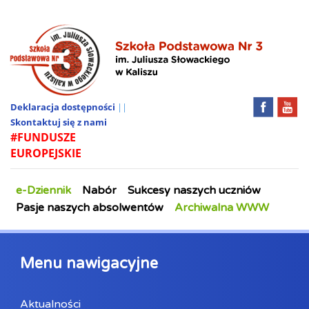
Deklaracja dostępności
||
Skontaktuj się z nami
#FUNDUSZE
EUROPEJSKIE
e-Dziennik
Nabór
Sukcesy naszych uczniów
Pasje naszych absolwentów
Archiwalna WWW
Menu nawigacyjne
Aktualności