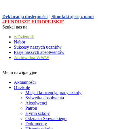
Deklaracja dostępności
||
Skontaktuj się z nami
#FUNDUSZE EUROPEJSKIE
Szukaj nas na:
e-Dziennik
Nabór
Sukcesy naszych uczniów
Pasje naszych absolwentów
Archiwalna WWW
Menu nawigacyjne
Aktualności
O szkole
Misja i koncepcja pracy szkoły
Sylwetka absolwenta
Absolwenci
Patron
Hymn szkoły
Odznaka Słowackiego
Dokumenty
Historia szkoły