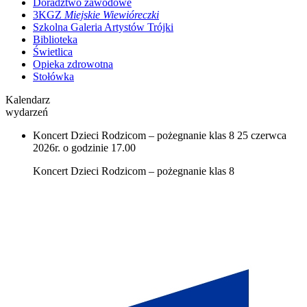
Doradztwo zawodowe
3KGZ
Miejskie Wiewióreczki
Szkolna Galeria Artystów Trójki
Biblioteka
Świetlica
Opieka zdrowotna
Stołówka
Kalendarz
wydarzeń
Koncert Dzieci Rodzicom – pożegnanie klas 8
25 czerwca
2026r. o godzinie 17.00
Koncert Dzieci Rodzicom – pożegnanie klas 8