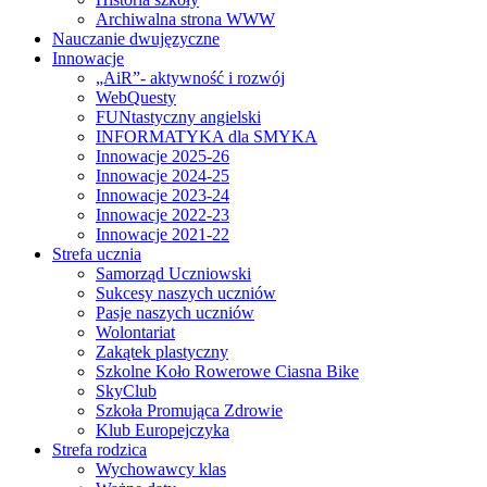
Archiwalna strona WWW
Nauczanie dwujęzyczne
Innowacje
„AiR”- aktywność i rozwój
WebQuesty
FUNtastyczny angielski
INFORMATYKA dla SMYKA
Innowacje 2025-26
Innowacje 2024-25
Innowacje 2023-24
Innowacje 2022-23
Innowacje 2021-22
Strefa ucznia
Samorząd Uczniowski
Sukcesy naszych uczniów
Pasje naszych uczniów
Wolontariat
Zakątek plastyczny
Szkolne Koło Rowerowe Ciasna Bike
SkyClub
Szkoła Promująca Zdrowie
Klub Europejczyka
Strefa rodzica
Wychowawcy klas