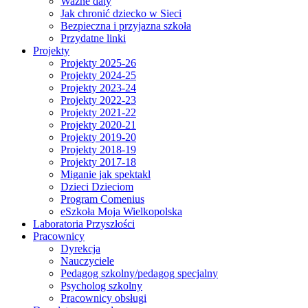
Ważne daty
Jak chronić dziecko w Sieci
Bezpieczna i przyjazna szkoła
Przydatne linki
Projekty
Projekty 2025-26
Projekty 2024-25
Projekty 2023-24
Projekty 2022-23
Projekty 2021-22
Projekty 2020-21
Projekty 2019-20
Projekty 2018-19
Projekty 2017-18
Miganie jak spektakl
Dzieci Dzieciom
Program Comenius
eSzkoła Moja Wielkopolska
Laboratoria Przyszłości
Pracownicy
Dyrekcja
Nauczyciele
Pedagog szkolny/pedagog specjalny
Psycholog szkolny
Pracownicy obsługi