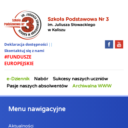
Deklaracja dostępności
||
Skontaktuj się z nami
#FUNDUSZE
EUROPEJSKIE
e-Dziennik
Nabór
Sukcesy naszych uczniów
Pasje naszych absolwentów
Archiwalna WWW
Menu nawigacyjne
Aktualności