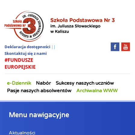
Deklaracja dostępności
||
Skontaktuj się z nami
#FUNDUSZE
EUROPEJSKIE
e-Dziennik
Nabór
Sukcesy naszych uczniów
Pasje naszych absolwentów
Archiwalna WWW
Menu nawigacyjne
Aktualności