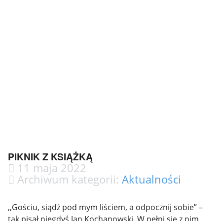
PIKNIK Z KSIĄŻKĄ
11 maja 2022
Archiwum kategorii:
Aktualności
,,Gościu, siądź pod mym liściem, a odpocznij sobie” –
tak pisał niegdyś Jan Kochanowski. W pełni się z nim