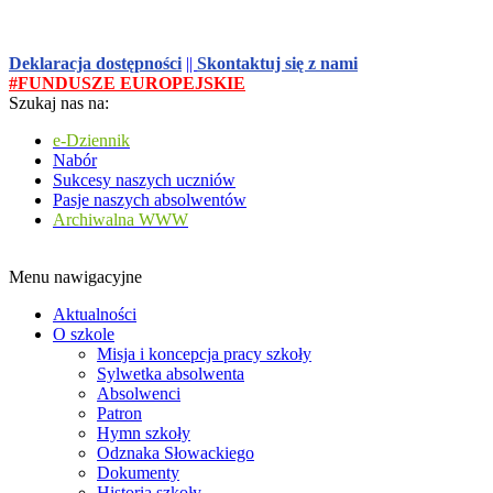
Deklaracja dostępności
||
Skontaktuj się z nami
#FUNDUSZE EUROPEJSKIE
Szukaj nas na:
e-Dziennik
Nabór
Sukcesy naszych uczniów
Pasje naszych absolwentów
Archiwalna WWW
Menu nawigacyjne
Aktualności
O szkole
Misja i koncepcja pracy szkoły
Sylwetka absolwenta
Absolwenci
Patron
Hymn szkoły
Odznaka Słowackiego
Dokumenty
Historia szkoły