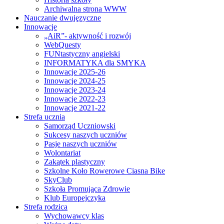
Archiwalna strona WWW
Nauczanie dwujęzyczne
Innowacje
„AiR”- aktywność i rozwój
WebQuesty
FUNtastyczny angielski
INFORMATYKA dla SMYKA
Innowacje 2025-26
Innowacje 2024-25
Innowacje 2023-24
Innowacje 2022-23
Innowacje 2021-22
Strefa ucznia
Samorząd Uczniowski
Sukcesy naszych uczniów
Pasje naszych uczniów
Wolontariat
Zakątek plastyczny
Szkolne Koło Rowerowe Ciasna Bike
SkyClub
Szkoła Promująca Zdrowie
Klub Europejczyka
Strefa rodzica
Wychowawcy klas