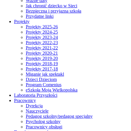
Ważne daty
Jak chronić dziecko w Sieci
Bezpieczna i przyjazna szkoła
Przydatne linki
Projekty
Projekty 2025-26
Projekty 2024-25
Projekty 2023-24
Projekty 2022-23
Projekty 2021-22
Projekty 2020-21
Projekty 2019-20
Projekty 2018-19
Projekty 2017-18
Miganie jak spektakl
Dzieci Dzieciom
Program Comenius
eSzkoła Moja Wielkopolska
Laboratoria Przyszłości
Pracownicy
Dyrekcja
Nauczyciele
Pedagog szkolny/pedagog specjalny
Psycholog szkolny
Pracownicy obsługi