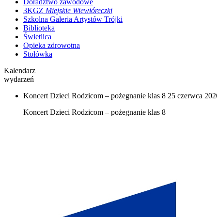
Doradztwo zawodowe
3KGZ
Miejskie Wiewióreczki
Szkolna Galeria Artystów Trójki
Biblioteka
Świetlica
Opieka zdrowotna
Stołówka
Kalendarz
wydarzeń
Koncert Dzieci Rodzicom – pożegnanie klas 8
25 czerwca 2026
Koncert Dzieci Rodzicom – pożegnanie klas 8