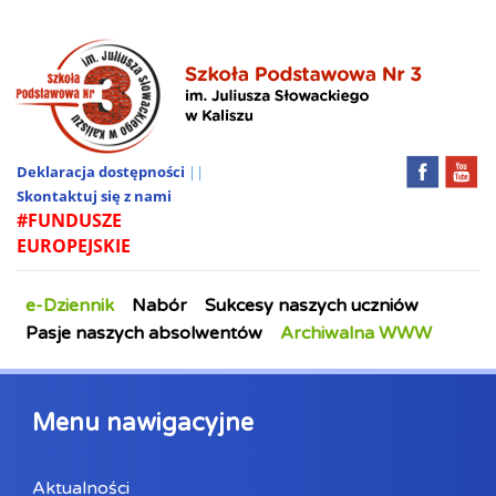
Deklaracja dostępności
||
Skontaktuj się z nami
#FUNDUSZE
EUROPEJSKIE
e-Dziennik
Nabór
Sukcesy naszych uczniów
Pasje naszych absolwentów
Archiwalna WWW
Menu nawigacyjne
Aktualności