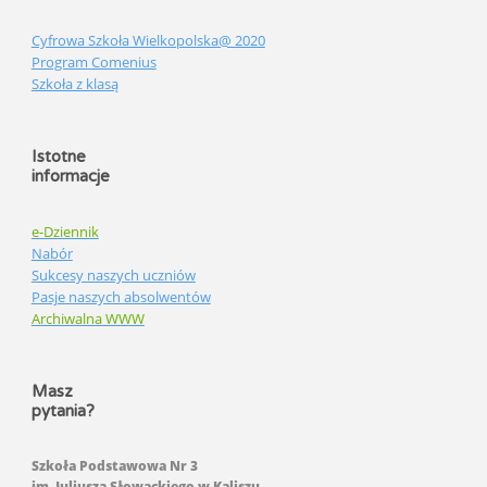
Cyfrowa Szkoła Wielkopolska@ 2020
Program Comenius
Szkoła z klasą
Istotne
informacje
e-Dziennik
Nabór
Sukcesy naszych uczniów
Pasje naszych absolwentów
Archiwalna WWW
Masz
pytania?
Szkoła Podstawowa Nr 3
im. Juliusza Słowackiego w Kaliszu