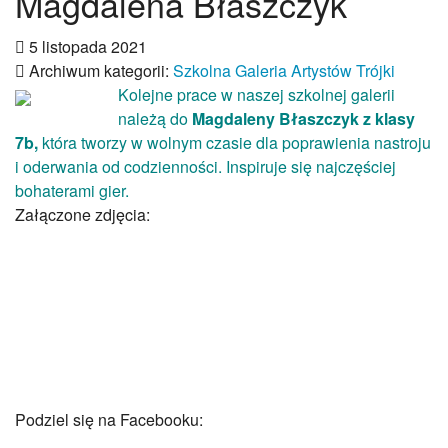
Magdalena Błaszczyk
Patron
Hymn szkoły
5 listopada 2021
Odznaka Słowackiego
Archiwum kategorii:
Szkolna Galeria Artystów Trójki
Dokumenty
Kolejne prace w naszej szkolnej galerii
Historia szkoły
należą do
Magdaleny Błaszczyk z klasy
Archiwalna strona WWW
7b,
która tworzy w wolnym czasie dla poprawienia nastroju
Nauczanie dwujęzyczne
i oderwania od codzienności. Inspiruje się najczęściej
Innowacje
bohaterami gier.
„AiR”- aktywność i rozwój
Załączone zdjęcia:
WebQuesty
FUNtastyczny angielski
INFORMATYKA dla SMYKA
Innowacje 2025-26
Innowacje 2024-25
Innowacje 2023-24
Innowacje 2022-23
Innowacje 2021-22
Podziel się na Facebooku:
Strefa ucznia