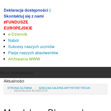
Deklaracja dostępności
||
Skontaktuj się z nami
#FUNDUSZE
EUROPEJSKIE
e-Dziennik
Nabór
Sukcesy naszych uczniów
Pasje naszych absolwentów
Archiwalna WWW
Menu nawigacyjne
Aktualności
Aktualności
O szkole
STRONA GŁÓWNA
SZKOLNA GALERIA ARTYSTÓW TRÓJKI
MAGDALENA BŁASZCZYK
Misja i koncepcja pracy szkoły
Sylwetka absolwenta
Absolwenci