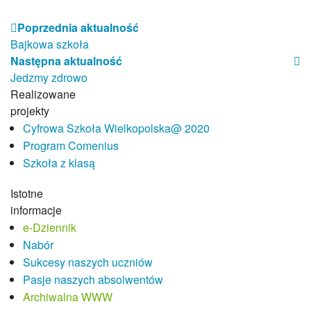
Samorząd Uczniowski
Sukcesy naszych uczniów
Poprzednia aktualność
Pasje naszych uczniów
Bajkowa szkoła
Wolontariat
Następna aktualność
Zakątek plastyczny
Jedzmy zdrowo
Szkolne Koło Rowerowe Ciasna Bike
Realizowane
SkyClub
projekty
Szkoła Promująca Zdrowie
Cyfrowa Szkoła Wielkopolska@ 2020
Klub Europejczyka
Program Comenius
Strefa rodzica
Szkoła z klasą
Wychowawcy klas
Istotne
Ważne daty
informacje
Jak chronić dziecko w Sieci
e-Dziennik
Bezpieczna i przyjazna szkoła
Nabór
Przydatne linki
Sukcesy naszych uczniów
Projekty
Pasje naszych absolwentów
Projekty 2025-26
Archiwalna WWW
Projekty 2024-25