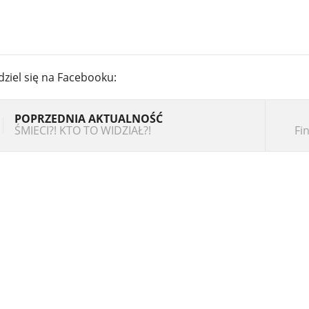
dziel się na Facebooku:
POPRZEDNIA AKTUALNOŚĆ
ŚMIECI?! KTO TO WIDZIAŁ?!
Fi