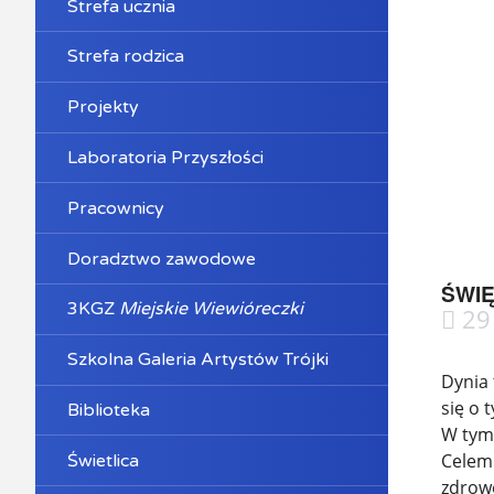
Strefa ucznia
Strefa rodzica
Projekty
Laboratoria Przyszłości
Pracownicy
Doradztwo zawodowe
ŚWIĘ
3KGZ
Miejskie Wiewióreczki
29 
Szkolna Galeria Artystów Trójki
Dynia 
się o 
Biblioteka
W tym 
Celem 
Świetlica
zdrowe