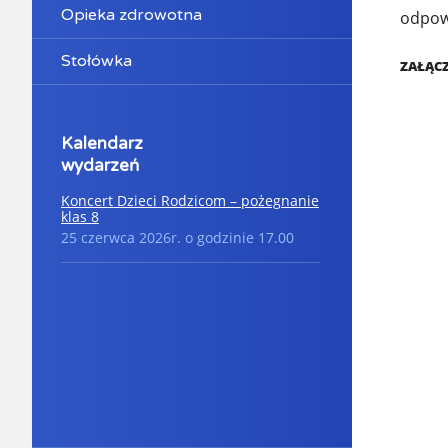
Opieka zdrowotna
odpowi
Stołówka
ZAŁĄCZ
Kalendarz
wydarzeń
Koncert Dzieci Rodzicom – pożegnanie
klas 8
25 czerwca 2026r. o godzinie 17.00