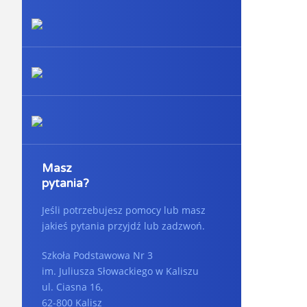
Masz
pytania?
Jeśli potrzebujesz pomocy lub masz
jakieś pytania przyjdź lub zadzwoń.
Szkoła Podstawowa Nr 3
im. Juliusza Słowackiego w Kaliszu
ul. Ciasna 16,
62-800 Kalisz