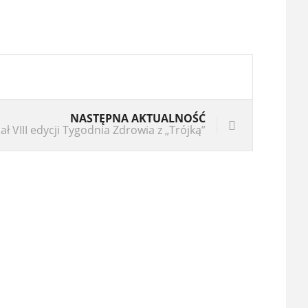
NASTĘPNA AKTUALNOŚĆ
nał VIII edycji Tygodnia Zdrowia z „Trójką”