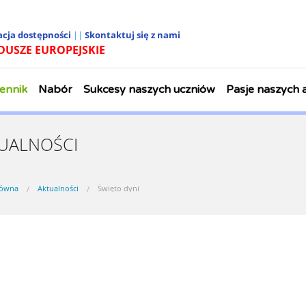
acja dostępności
||
Skontaktuj się z nami
DUSZE EUROPEJSKIE
ennik
Nabór
Sukcesy naszych uczniów
Pasje naszych
UALNOŚCI
łówna
Aktualności
Święto dyni