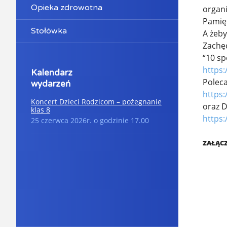
Opieka zdrowotna
organi
Pamięt
Stołówka
A żeby
Zachę
“10 s
https
Kalendarz
Polec
wydarzeń
https:
Koncert Dzieci Rodzicom – pożegnanie
oraz 
klas 8
https:
25 czerwca 2026r. o godzinie 17.00
ZAŁĄCZ