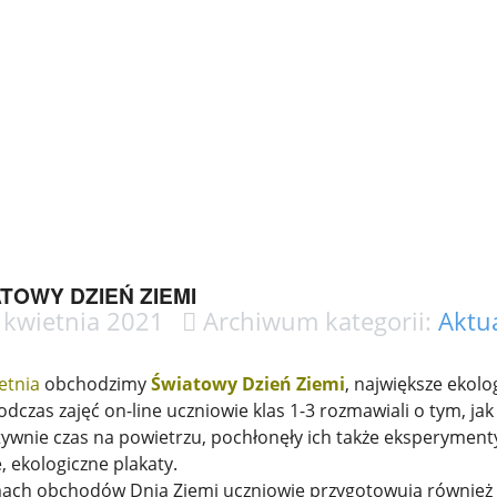
TOWY DZIEŃ ZIEMI
kwietnia 2021
Archiwum kategorii:
Aktu
etnia
obchodzimy
Światowy Dzień Ziemi
, największe ekol
odczas zajęć on-line uczniowie klas 1-3 rozmawiali o tym, jak
tywnie czas na powietrzu, pochłonęły ich także eksperyment
, ekologiczne plakaty.
ch obchodów Dnia Ziemi uczniowie przygotowują również pr