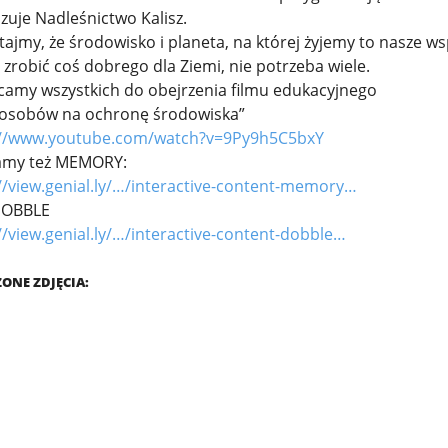
zuje Nadleśnictwo Kalisz.
ajmy, że środowisko i planeta, na której żyjemy to nasze w
 zrobić coś dobrego dla Ziemi, nie potrzeba wiele.
camy wszystkich do obejrzenia filmu edukacyjnego
posobów na ochronę środowiska”
://www.youtube.com/watch?v=9Py9h5C5bxY
amy też MEMORY:
//view.genial.ly/…/interactive-content-memory…
DOBBLE
//view.genial.ly/…/interactive-content-dobble…
ONE ZDJĘCIA: