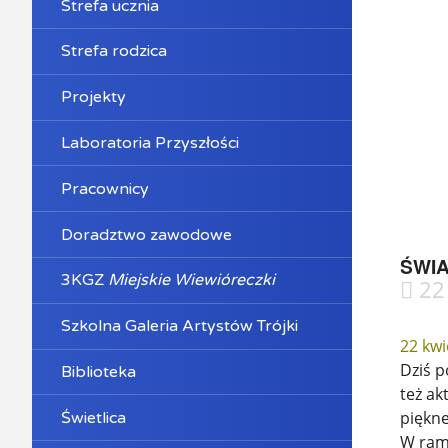
Strefa ucznia
Strefa rodzica
Projekty
Laboratoria Przyszłości
Pracownicy
Doradztwo zawodowe
ŚWIA
3KGZ
Miejskie Wiewióreczki
22 
Szkolna Galeria Artystów Trójki
22 kwi
Dziś p
Biblioteka
też ak
piękne
Świetlica
W rama