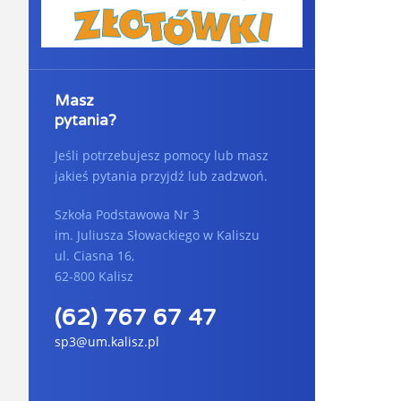
Masz
pytania?
Jeśli potrzebujesz pomocy lub masz
jakieś pytania przyjdź lub zadzwoń.
Szkoła Podstawowa Nr 3
im. Juliusza Słowackiego w Kaliszu
ul. Ciasna 16,
62-800 Kalisz
(62) 767 67 47
sp3@um.kalisz.pl