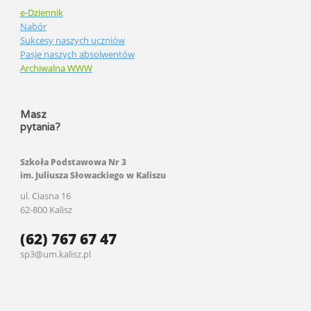
e-Dziennik
Nabór
Sukcesy naszych uczniów
Pasje naszych absolwentów
Archiwalna WWW
Masz
pytania?
Szkoła Podstawowa Nr 3
im. Juliusza Słowackiego w Kaliszu
ul. Ciasna 16
62-800 Kalisz
(62) 767 67 47
sp3@um.kalisz.pl