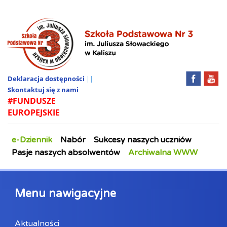
Deklaracja dostępności
||
Skontaktuj się z nami
#FUNDUSZE
EUROPEJSKIE
e-Dziennik
Nabór
Sukcesy naszych uczniów
Pasje naszych absolwentów
Archiwalna WWW
Menu nawigacyjne
Aktualności