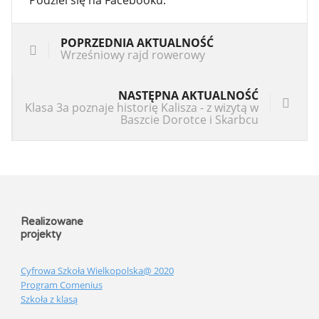
Podziel się na Facebooku:
POPRZEDNIA AKTUALNOŚĆ
Wrześniowy rajd rowerowy
NASTĘPNA AKTUALNOŚĆ
Klasa 3a poznaje historię Kalisza - z wizytą w
Baszcie Dorotce i Skarbcu
Realizowane
projekty
Cyfrowa Szkoła Wielkopolska@ 2020
Program Comenius
Szkoła z klasą