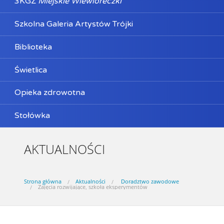
3KGZ
Miejskie Wiewióreczki
Szkolna Galeria Artystów Trójki
Biblioteka
Świetlica
Opieka zdrowotna
Stołówka
AKTUALNOŚCI
Strona główna
Aktualności
Doradztwo zawodowe
Zajęcia rozwijające, szkoła eksperymentów