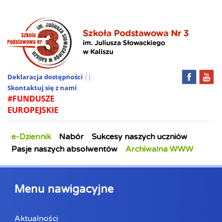
Deklaracja dostępności
||
Skontaktuj się z nami
#FUNDUSZE
EUROPEJSKIE
e-Dziennik
Nabór
Sukcesy naszych uczniów
Pasje naszych absolwentów
Archiwalna WWW
Menu nawigacyjne
Aktualności