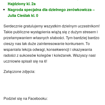
Samorząd Uczniowski
Hajdziony kl. 2a
Sukcesy naszych uczniów
Nagroda specjalna dla dzielnego zerówkowicza –
Pasje naszych uczniów
Julia Cieślak kl. 0
Wolontariat
Zakątek plastyczny
Serdecznie gratulujemy wszystkim dzielnym uczestnikom!
Szkolne Koło Rowerowe Ciasna Bike
Takie publiczne wystąpienia wiążą się z dużym stresem i
SkyClub
przełamywaniem własnych słabości. Tym bardziej bardzo
Szkoła Promująca Zdrowie
cieszy nas tak duże zainteresowanie konkursem. To
Klub Europejczyka
wspaniała lekcja odwagi, konsekwencji i okazywania
Strefa rodzica
radości z sukcesów kolegów i koleżanek. Wszyscy nasi
Wychowawcy klas
uczniowie spisali się na 6!
Ważne daty
Załączone zdjęcia:
Jak chronić dziecko w Sieci
Bezpieczna i przyjazna szkoła
Przydatne linki
Projekty
Projekty 2025-26
Podziel się na Facebooku:
Projekty 2024-25