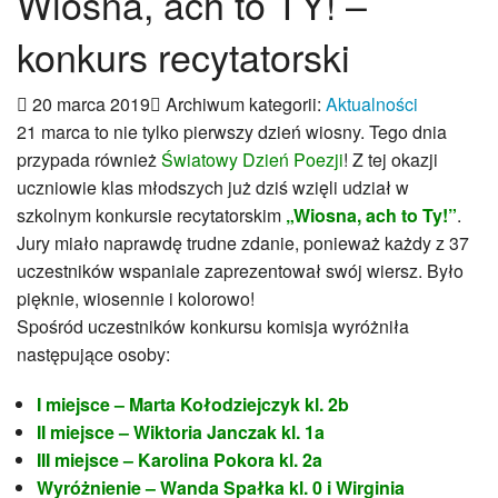
Wiosna, ach to TY! –
Patron
Hymn szkoły
konkurs recytatorski
Odznaka Słowackiego
Dokumenty
20 marca 2019
Archiwum kategorii:
Aktualności
Historia szkoły
21 marca to nie tylko pierwszy dzień wiosny. Tego dnia
Archiwalna strona WWW
przypada również
Światowy Dzień Poezji
! Z tej okazji
Nauczanie dwujęzyczne
uczniowie klas młodszych już dziś wzięli udział w
Innowacje
szkolnym konkursie recytatorskim
„Wiosna, ach to Ty!”
.
„AiR”- aktywność i rozwój
Jury miało naprawdę trudne zdanie, ponieważ każdy z 37
WebQuesty
uczestników wspaniale zaprezentował swój wiersz. Było
FUNtastyczny angielski
pięknie, wiosennie i kolorowo!
INFORMATYKA dla SMYKA
Spośród uczestników konkursu komisja wyróżniła
Innowacje 2025-26
następujące osoby:
Innowacje 2024-25
Innowacje 2023-24
I miejsce – Marta Kołodziejczyk kl. 2b
Innowacje 2022-23
II miejsce – Wiktoria
Janczak kl. 1a
Innowacje 2021-22
III miejsce – Karolina Pokora kl. 2a
Strefa ucznia
Wyróżnienie – Wanda Spałka kl. 0 i Wirginia