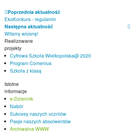
Projekty 2023-24
Projekty 2022-23
Poprzednia aktualność
Projekty 2021-22
EkoKonkurs - regulamin
Projekty 2020-21
Następna aktualność
Projekty 2019-20
Witamy wiosnę!
Projekty 2018-19
Realizowane
Projekty 2017-18
projekty
Miganie jak spektakl
Cyfrowa Szkoła Wielkopolska@ 2020
Dzieci Dzieciom
Program Comenius
Program Comenius
Szkoła z klasą
eSzkoła Moja Wielkopolska
Istotne
Laboratoria Przyszłości
informacje
Pracownicy
e-Dziennik
Dyrekcja
Nabór
Nauczyciele
Sukcesy naszych uczniów
Pedagog szkolny/pedagog specjalny
Pasje naszych absolwentów
Psycholog szkolny
Archiwalna WWW
Pracownicy obsługi