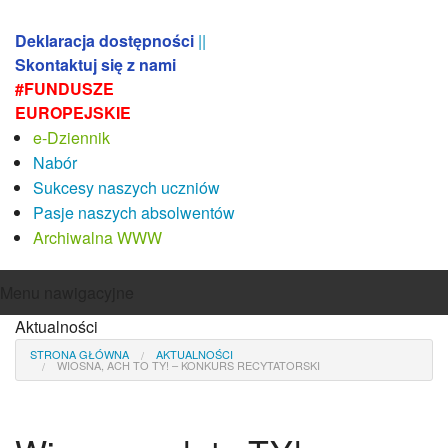
Deklaracja dostępności
||
Skontaktuj się z nami
#FUNDUSZE
EUROPEJSKIE
e-Dziennik
Nabór
Sukcesy naszych uczniów
Pasje naszych absolwentów
Archiwalna WWW
Menu nawigacyjne
Aktualności
Aktualności
O szkole
STRONA GŁÓWNA
AKTUALNOŚCI
WIOSNA, ACH TO TY! – KONKURS RECYTATORSKI
Misja i koncepcja pracy szkoły
Sylwetka absolwenta
Absolwenci