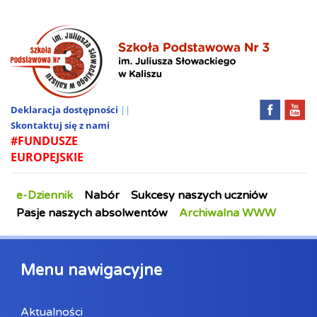
Deklaracja dostępności
||
Skontaktuj się z nami
#FUNDUSZE
EUROPEJSKIE
e-Dziennik
Nabór
Sukcesy naszych uczniów
Pasje naszych absolwentów
Archiwalna WWW
Menu nawigacyjne
Aktualności