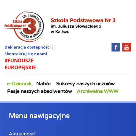
Deklaracja dostępności
||
Skontaktuj się z nami
#FUNDUSZE
EUROPEJSKIE
e-Dziennik
Nabór
Sukcesy naszych uczniów
Pasje naszych absolwentów
Archiwalna WWW
Menu nawigacyjne
Aktualności