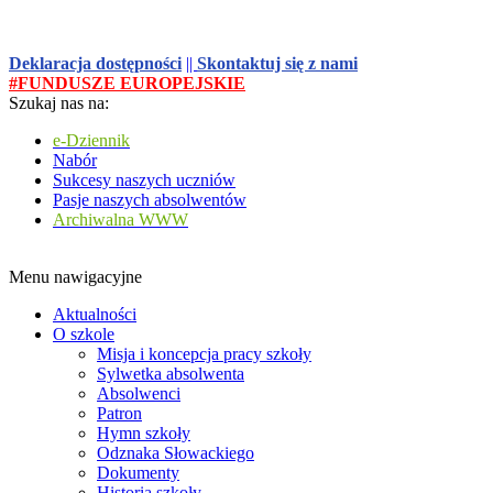
Deklaracja dostępności
||
Skontaktuj się z nami
#FUNDUSZE EUROPEJSKIE
Szukaj nas na:
e-Dziennik
Nabór
Sukcesy naszych uczniów
Pasje naszych absolwentów
Archiwalna WWW
Menu nawigacyjne
Aktualności
O szkole
Misja i koncepcja pracy szkoły
Sylwetka absolwenta
Absolwenci
Patron
Hymn szkoły
Odznaka Słowackiego
Dokumenty
Historia szkoły