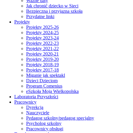
Ważne daty
Jak chronić dziecko w Sieci
Bezpieczna i przyjazna szkoła
Przydatne linki
Projekty
Projekty 2025-26
Projekty 2024-25
Projekty 2023-24
Projekty 2022-23
Projekty 2021-22
Projekty 2020-21
Projekty 2019-20
Projekty 2018-19
Projekty 2017-18
Miganie jak spektakl
Dzieci Dzieciom
Program Comenius
eSzkoła Moja Wielkopolska
Laboratoria Przyszłości
Pracownicy
Dyrekcja
Nauczyciele
Pedagog szkolny/pedagog specjalny
Psycholog szkolny
Pracownicy obsługi