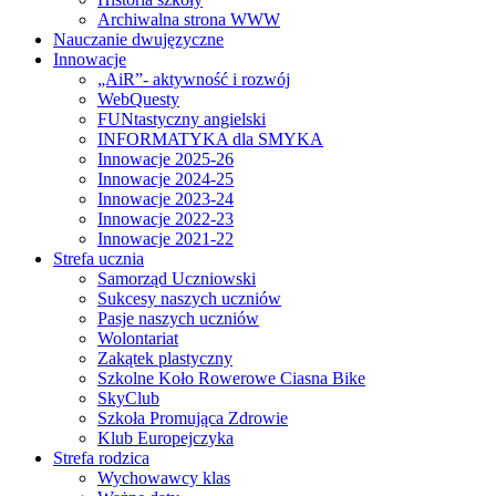
Archiwalna strona WWW
Nauczanie dwujęzyczne
Innowacje
„AiR”- aktywność i rozwój
WebQuesty
FUNtastyczny angielski
INFORMATYKA dla SMYKA
Innowacje 2025-26
Innowacje 2024-25
Innowacje 2023-24
Innowacje 2022-23
Innowacje 2021-22
Strefa ucznia
Samorząd Uczniowski
Sukcesy naszych uczniów
Pasje naszych uczniów
Wolontariat
Zakątek plastyczny
Szkolne Koło Rowerowe Ciasna Bike
SkyClub
Szkoła Promująca Zdrowie
Klub Europejczyka
Strefa rodzica
Wychowawcy klas