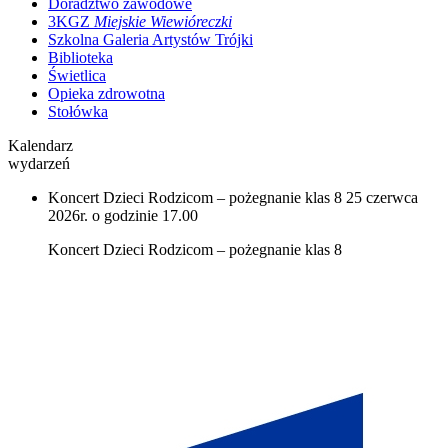
Doradztwo zawodowe
3KGZ
Miejskie Wiewióreczki
Szkolna Galeria Artystów Trójki
Biblioteka
Świetlica
Opieka zdrowotna
Stołówka
Kalendarz
wydarzeń
Koncert Dzieci Rodzicom – pożegnanie klas 8
25 czerwca
2026r. o godzinie 17.00
Koncert Dzieci Rodzicom – pożegnanie klas 8