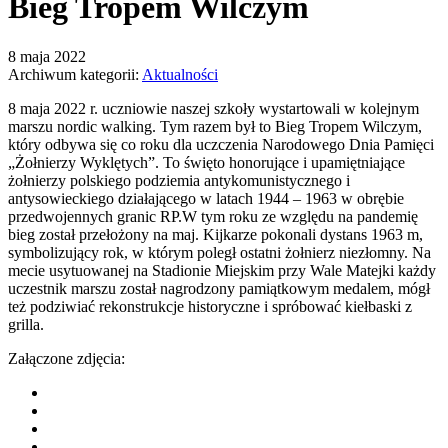
Bieg Tropem Wilczym
8 maja 2022
Archiwum kategorii:
Aktualności
8 maja 2022 r. uczniowie naszej szkoły wystartowali w kolejnym
marszu nordic walking. Tym razem był to Bieg Tropem Wilczym,
który odbywa się co roku dla uczczenia Narodowego Dnia Pamięci
„Żołnierzy Wyklętych”. To święto honorujące i upamiętniające
żołnierzy polskiego podziemia antykomunistycznego i
antysowieckiego działającego w latach 1944 – 1963 w obrębie
przedwojennych granic RP.W tym roku ze względu na pandemię
bieg został przełożony na maj. Kijkarze pokonali dystans 1963 m,
symbolizujący rok, w którym poległ ostatni żołnierz niezłomny. Na
mecie usytuowanej na Stadionie Miejskim przy Wale Matejki każdy
uczestnik marszu został nagrodzony pamiątkowym medalem, mógł
też podziwiać rekonstrukcje historyczne i spróbować kiełbaski z
grilla.
Załączone zdjęcia: