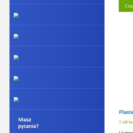
Czy
Plaste
Masz
28 li
pytania?
Ucznio