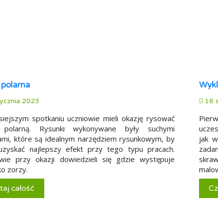
 polarna
Wykl
ycznia 2023
16 s
siejszym spotkaniu uczniowie mieli okazję rysować
Pier
 polarną. Rysunki wykonywane były suchymi
uczes
ami, które są idealnym narzędziem rysunkowym, by
jak w
uzyskać najlepszy efekt przy tego typu pracach.
zadan
wie przy okazji dowiedzieli się gdzie występuje
skraw
ko zorzy.
malow
taj całość
Cz