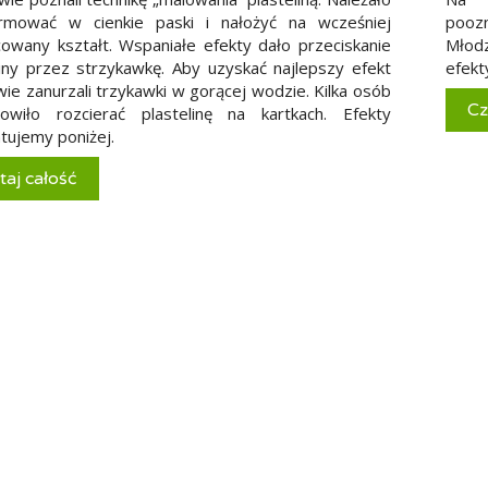
rmować w cienkie paski i nałożyć na wcześniej
pooz
cowany kształt. Wspaniałe efekty dało przeciskanie
Młod
liny przez strzykawkę. Aby uzyskać najlepszy efekt
efekt
wie zanurzali trzykawki w gorącej wodzie. Kilka osób
Cz
owiło rozcierać plastelinę na kartkach. Efekty
tujemy poniżej.
taj całość