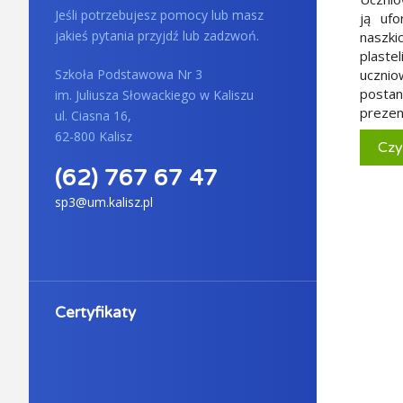
Jeśli potrzebujesz pomocy lub masz
ją ufo
jakieś pytania przyjdź lub zadzwoń.
naszki
plaste
ucznio
Szkoła Podstawowa Nr 3
postan
im. Juliusza Słowackiego w Kaliszu
prezen
ul. Ciasna 16,
62-800 Kalisz
Czy
(62) 767 67 47
sp3@um.kalisz.pl
Certyfikaty