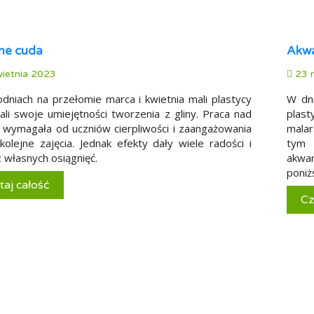
ane cuda
Akwa
ietnia 2023
23 
dniach na przełomie marca i kwietnia mali plastycy
W dni
wali swoje umiejętności tworzenia z gliny. Praca nad
plas
 wymagała od uczniów cierpliwości i zaangażowania
malar
kolejne zajęcia. Jednak efekty dały wiele radości i
tym 
 własnych osiągnięć.
akwa
poniż
taj całość
Cz