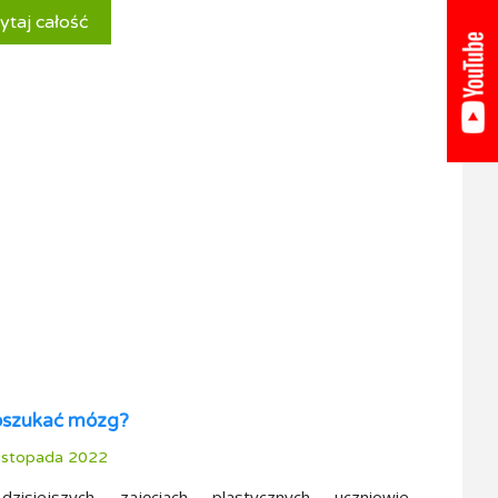
ytaj całość
oszukać mózg?
istopada 2022
zisiejszych zajęciach plastycznych uczniowie