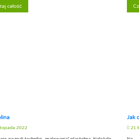
taj całość
Cz
lina
Jak 
stopada 2022
21 l
wie poznali technikę „malowania” plasteliną. Należało
Na d