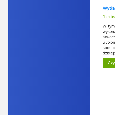
Wytła
14 li
W tym 
wykona
stworz
ulubi
sposob
dzisie
Czy