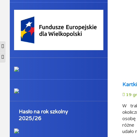
Przełącz wysoki kontrast
Zmień rozmiar czcionek
Kartk
19 gr
W trak
Hasło na rok szkolny
okolic
osobę 
2025/26
różne 
udało 