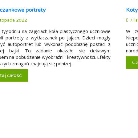
czankowe portrety
Koty
stopada 2022
7 li
tygodniu na zajęciach koła plastycznego uczniowie
W zw
li portrety z wytłaczanek po jajach. Dzieci mogły
Niepo
yć autoportret lub wykonać podobiznę postaci z
uczn
onej bajki. To zadanie okazało się ciekawym
narod
em na pobudzenie wyobraźni i kreatywności. Efekty
Cz
jszych zmagań znajdują się poniżej.
taj całość