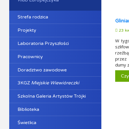
Strefa rodzica
Glini
Projekty
23 kw
W tygo
Laboratoria Przyszłości
szlifo
rzeźbą
Pracownicy
przez 
dumy z
Doradztwo zawodowe
Czy
3KGZ
Miejskie Wiewióreczki
Szkolna Galeria Artystów Trójki
Biblioteka
Świetlica