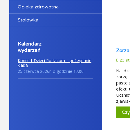
Opieka zdrowotna
Stołówka
Kalendarz
wydarzeń
Zorza
Koncert Dzieci Rodzicom – pożegnanie
23 st
klas 8
Na dzi
25 czerwca 2026r. o godzinie 17.00
zorzę
pastel
efekt 
Ucznio
zjawis
Czy