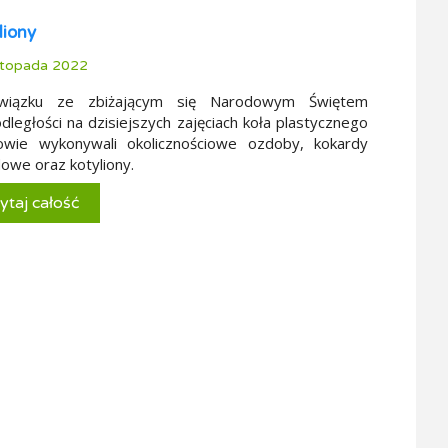
liony
stopada 2022
iązku ze zbiżającym się Narodowym Świętem
dległości na dzisiejszych zajęciach koła plastycznego
iowie wykonywali okolicznościowe ozdoby, kokardy
owe oraz kotyliony.
ytaj całość