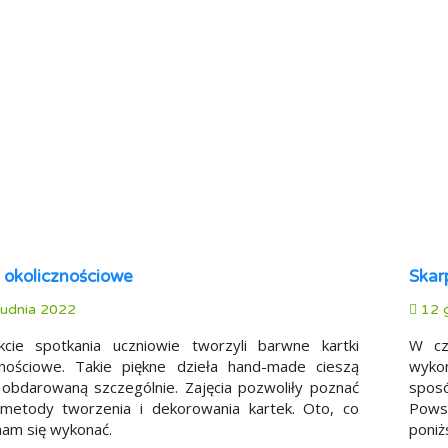
i okolicznościowe
Skar
udnia 2022
12 g
cie spotkania uczniowie tworzyli barwne kartki
W cz
znościowe. Takie piękne dzieła hand-made cieszą
wykon
obdarowaną szczególnie. Zajęcia pozwoliły poznać
spos
metody tworzenia i dekorowania kartek. Oto, co
Pows
nam się wykonać.
poniż