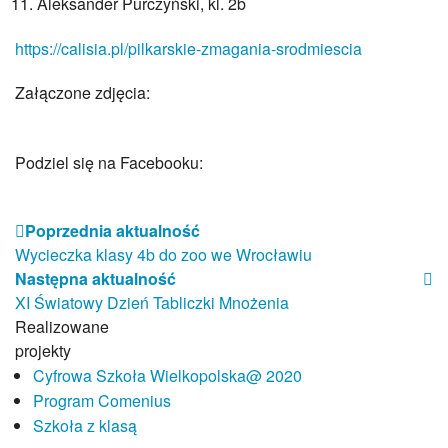
Aleksander Purczyński, kl. 2b
Projekty 2023-24
Projekty 2022-23
https://calisia.pl/pilkarskie-zmagania-srodmiescia
Projekty 2021-22
Projekty 2020-21
Załączone zdjęcia:
Projekty 2019-20
Projekty 2018-19
Projekty 2017-18
Podziel się na Facebooku:
Miganie jak spektakl
Dzieci Dzieciom
Poprzednia aktualność
Program Comenius
Wycieczka klasy 4b do zoo we Wrocławiu
eSzkoła Moja Wielkopolska
Następna aktualność
Laboratoria Przyszłości
XI Światowy Dzień Tabliczki Mnożenia
Pracownicy
Realizowane
Dyrekcja
projekty
Nauczyciele
Cyfrowa Szkoła Wielkopolska@ 2020
Pedagog szkolny/pedagog specjalny
Program Comenius
Psycholog szkolny
Szkoła z klasą
Pracownicy obsługi