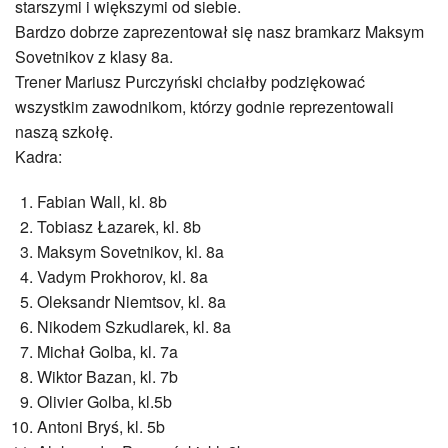
Samorząd Uczniowski
starszymi i większymi od siebie.
Sukcesy naszych uczniów
Bardzo dobrze zaprezentował się nasz bramkarz Maksym
Pasje naszych uczniów
Sovetnikov z klasy 8a.
Wolontariat
Trener Mariusz Purczyński chciałby podziękować
Zakątek plastyczny
wszystkim zawodnikom, którzy godnie reprezentowali
Szkolne Koło Rowerowe Ciasna Bike
naszą szkołę.
SkyClub
Kadra:
Szkoła Promująca Zdrowie
Fabian Wall, kl. 8b
Klub Europejczyka
Tobiasz Łazarek, kl. 8b
Strefa rodzica
Maksym Sovetnikov, kl. 8a
Wychowawcy klas
Vadym Prokhorov, kl. 8a
Ważne daty
Oleksandr Niemtsov, kl. 8a
Jak chronić dziecko w Sieci
Nikodem Szkudlarek, kl. 8a
Bezpieczna i przyjazna szkoła
Michał Golba, kl. 7a
Przydatne linki
Wiktor Bazan, kl. 7b
Projekty
Olivier Golba, kl.5b
Projekty 2025-26
Antoni Bryś, kl. 5b
Projekty 2024-25