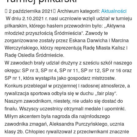
Patron
Hymn szkoły
2 października 2021
Archiwum kategorii:
Aktualności
Odznaka Słowackiego
W dniu 2.10.2021 r. nasi uczniowie wzięli udział w turnieju
Dokumenty
piłkarskim, którego hasłem przewodnim było: ,,Aktywna
Historia szkoły
młodzież przyszłością Śródmieścia”. Zawody te
Archiwalna strona WWW
zorganizowane zostały przez Eskana Darwicha i Marcina
Nauczanie dwujęzyczne
Werczyńskiego, którzy reprezentują Radę Miasta Kalisz i
Innowacje
Radę Osiedla Śródmieście.
„AiR”- aktywność i rozwój
W zawodach brały udział drużyny z sześciu szkół naszego
WebQuesty
okręgu: SP nr 3, SP nr 4, SP nr 11, SP nr 12, SP nr 16 oraz
FUNtastyczny angielski
SP nr 1, która wystąpiła jako gospodarz mistrzostw.
INFORMATYKA dla SMYKA
Konkurs przebiegał w przyjemnej i radosnej atmosferze, a
Innowacje 2025-26
rywalizacja sportowa odbyła się w duchu ,,fair play”.
Innowacje 2024-25
Naszym zawodnikom, niestety, nie udało się dostać do
Innowacje 2023-24
finału. Wszyscy uczestnicy otrzymali medale i upominki.
Innowacje 2022-23
Miłym akcentem była nagroda dla najmłodszego
Innowacje 2021-22
zawodnika zmagań, Aleksandra Purczyńskiego, ucznia
Strefa ucznia
klasy 2b. Chłopiec rywalizował z przeciwnikami znacznie