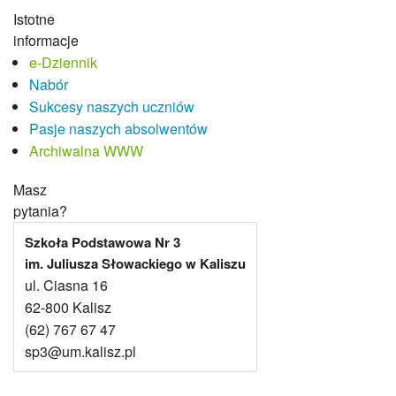
Doradztwo zawodowe
Istotne
3KGZ
Miejskie Wiewióreczki
informacje
Szkolna Galeria Artystów Trójki
e-Dziennik
Biblioteka
Nabór
Świetlica
Sukcesy naszych uczniów
Opieka zdrowotna
Pasje naszych absolwentów
Stołówka
Archiwalna WWW
Masz
pytania?
Szkoła Podstawowa Nr 3
im. Juliusza Słowackiego w Kaliszu
ul. Ciasna 16
62-800 Kalisz
(62) 767 67 47
sp3@um.kalisz.pl