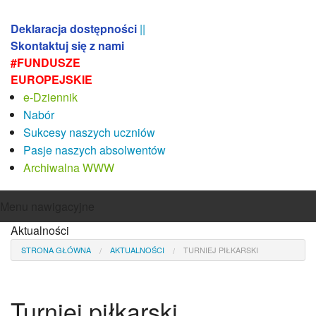
Deklaracja dostępności
||
Skontaktuj się z nami
#FUNDUSZE
EUROPEJSKIE
e-Dziennik
Nabór
Sukcesy naszych uczniów
Pasje naszych absolwentów
Archiwalna WWW
Menu nawigacyjne
Aktualności
Aktualności
O szkole
STRONA GŁÓWNA
AKTUALNOŚCI
TURNIEJ PIŁKARSKI
Misja i koncepcja pracy szkoły
Sylwetka absolwenta
Absolwenci
Turniej piłkarski