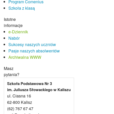
Program Comenius
Projekty 2023-24
Szkoła z klasą
Projekty 2022-23
Projekty 2021-22
Istotne
Projekty 2020-21
informacje
Projekty 2019-20
e-Dziennik
Projekty 2018-19
Nabór
Projekty 2017-18
Sukcesy naszych uczniów
Miganie jak spektakl
Pasje naszych absolwentów
Dzieci Dzieciom
Archiwalna WWW
Program Comenius
eSzkoła Moja Wielkopolska
Masz
Laboratoria Przyszłości
pytania?
Pracownicy
Szkoła Podstawowa Nr 3
Dyrekcja
im. Juliusza Słowackiego w Kaliszu
Nauczyciele
ul. Ciasna 16
Pedagog szkolny/pedagog specjalny
62-800 Kalisz
Psycholog szkolny
(62) 767 67 47
Pracownicy obsługi