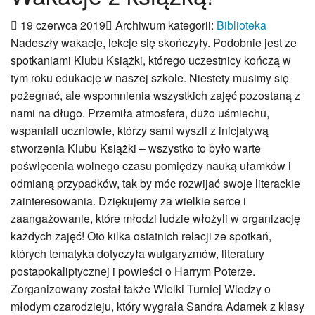
Patron
Hymn szkoły
19 czerwca 2019
Archiwum kategorii:
Biblioteka
Odznaka Słowackiego
Nadeszły wakacje, lekcje się skończyły. Podobnie jest ze
Dokumenty
spotkaniami Klubu Książki, którego uczestnicy kończą w
Historia szkoły
tym roku edukację w naszej szkole. Niestety musimy się
Archiwalna strona WWW
pożegnać, ale wspomnienia wszystkich zajęć pozostaną z
Nauczanie dwujęzyczne
nami na długo. Przemiła atmosfera, dużo uśmiechu,
Innowacje
wspaniali uczniowie, którzy sami wyszli z inicjatywą
„AiR”- aktywność i rozwój
stworzenia Klubu Książki – wszystko to było warte
WebQuesty
poświęcenia wolnego czasu pomiędzy nauką ułamków i
FUNtastyczny angielski
odmianą przypadków, tak by móc rozwijać swoje literackie
INFORMATYKA dla SMYKA
zainteresowania. Dziękujemy za wielkie serce i
Innowacje 2025-26
zaangażowanie, które młodzi ludzie włożyli w organizację
Innowacje 2024-25
każdych zajęć! Oto kilka ostatnich relacji ze spotkań,
Innowacje 2023-24
których tematyka dotyczyła wulgaryzmów, literatury
Innowacje 2022-23
postapokaliptycznej i powieści o Harrym Poterze.
Innowacje 2021-22
Zorganizowany został także Wielki Turniej Wiedzy o
Strefa ucznia
młodym czarodzieju, który wygrała Sandra Adamek z klasy