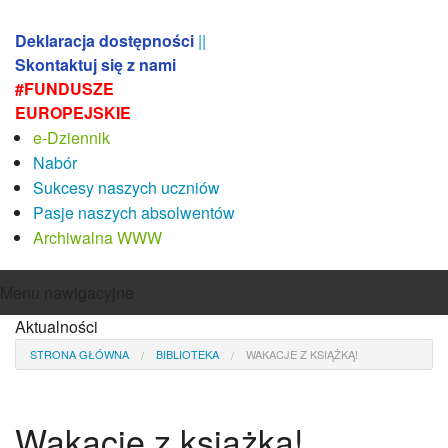
Deklaracja dostępności
||
Skontaktuj się z nami
#FUNDUSZE
EUROPEJSKIE
e-Dziennik
Nabór
Sukcesy naszych uczniów
Pasje naszych absolwentów
Archiwalna WWW
Menu nawigacyjne
Aktualności
Aktualności
O szkole
STRONA GŁÓWNA
BIBLIOTEKA
WAKACJE Z KSIĄŻKĄ!
Misja i koncepcja pracy szkoły
Sylwetka absolwenta
Absolwenci
Wakacje z książką!