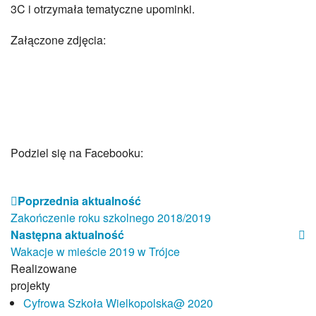
Samorząd Uczniowski
3C i otrzymała tematyczne upominki.
Sukcesy naszych uczniów
Pasje naszych uczniów
Załączone zdjęcia:
Wolontariat
Zakątek plastyczny
Szkolne Koło Rowerowe Ciasna Bike
SkyClub
Szkoła Promująca Zdrowie
Klub Europejczyka
Podziel się na Facebooku:
Strefa rodzica
Wychowawcy klas
Ważne daty
Poprzednia aktualność
Jak chronić dziecko w Sieci
Zakończenie roku szkolnego 2018/2019
Bezpieczna i przyjazna szkoła
Następna aktualność
Przydatne linki
Wakacje w mieście 2019 w Trójce
Realizowane
Projekty
projekty
Projekty 2025-26
Cyfrowa Szkoła Wielkopolska@ 2020
Projekty 2024-25