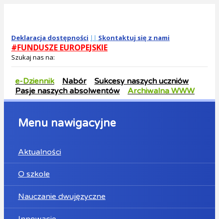
Deklaracja dostępności
||
Skontaktuj się z nami
#FUNDUSZE EUROPEJSKIE
Szukaj nas na:
e-Dziennik
Nabór
Sukcesy naszych uczniów
Pasje naszych absolwentów
Archiwalna WWW
Menu nawigacyjne
Aktualności
O szkole
Nauczanie dwujęzyczne
Innowacje