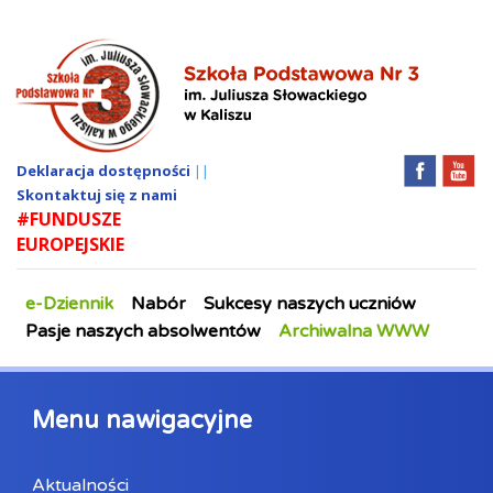
Deklaracja dostępności
||
Skontaktuj się z nami
#FUNDUSZE
EUROPEJSKIE
e-Dziennik
Nabór
Sukcesy naszych uczniów
Pasje naszych absolwentów
Archiwalna WWW
Menu nawigacyjne
Aktualności