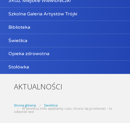
3KGZ
Miejskie Wiewióreczki
Szkolna Galeria Artystów Trójki
Biblioteka
Świetlica
Opieka zdrowotna
Stołówka
AKTUALNOŚCI
Strona główna
Świetlica
W świetlicy miło spędzamy czas, chcesz się przekonać – to
odwiedź nas!