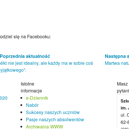
odziel się na Facebooku:
Poprzednia aktualność
Następna 
Nikt nie jest idealny, ale każdy ma w sobie coś
Martwa natu
yjątkowego".
Istotne
Masz
informacje
pytan
2020
e-Dziennik
Szk
Nabór
im.
Sukcesy naszych uczniów
ul. 
Pasje naszych absolwentów
62-
Archiwalna WWW