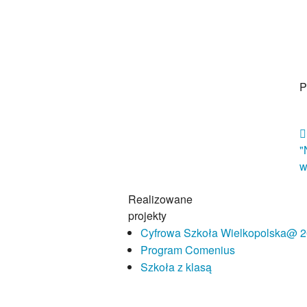
P
"
w
Realizowane
projekty
Cyfrowa Szkoła Wielkopolska@ 
Program Comenius
Szkoła z klasą