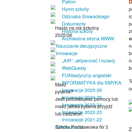
Patron
D
Hymn szkoły
p
Odznaka Słowackiego
r
Dokumenty
p
Hasło na rok szkolny
Historia szkoły
z
2025/26
Archiwalna strona WWW
w
Nauczanie dwujęzyczne
n
Innowacje
b
„AiR”- aktywność i rozwój
n
WebQuesty
b
FUNtastyczny angielski
T
INFORMATYKA dla SMYKA
Masz
c
Innowacje 2025-26
pytania?
Innowacje 2024-25
Jeśli potrzebujesz pomocy lub
Innowacje 2023-24
masz jakieś pytania przyjdź
Innowacje 2022-23
lub zadzwoń.
Innowacje 2021-22
Szkoła Podstawowa Nr 3
Strefa ucznia
Z