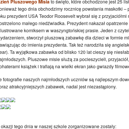
zień Pluszowego Misia
to święto, które obchodzone jest 25 li
onieważ tego dnia obchodzimy rocznicę powstania maskotki – 
oku prezydent USA Teodor Roosevelt wybrał się z przyjaciółmi 
ostrzelono małego niedźwiadka. Prezydent nakazał opatrzenie i
ilustrowane komiksem w waszyngtońskiej prasie. Jeden z czyte
ydarzeniem, stworzył pluszową zabawkę dla dzieci w formie mi
awiązując do imienia prezydenta. Tak też narodziła się angiel
ear).
Ta wyjątkowa zabawka od blisko 120 lat cieszy się niesł
ajmłodszych. Pluszowe misie służą za pocieszycieli, przyjaciół
ohaterami książek i trafiają na wielki ekran jako gwiazdy filmow
e fotografie naszych najmłodszych uczniów są najlepszym dow
oraz atrakcyjniejszych zabawek, nadal jest niezastąpiony.
 okazji tego dnia w naszej szkole zorganizowane zostały: