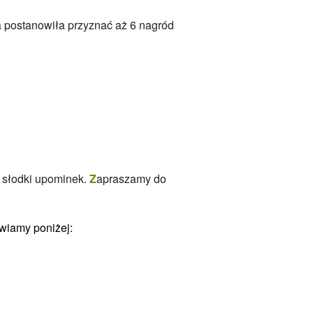
 postanowiła przyznać aż 6 nagród
i słodki upominek.
Z
apraszamy do
awiamy poniżej: