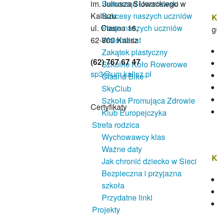
im. Juliusza Słowackiego w
Samorząd Uczniowski
Kaliszu
Sukcesy naszych uczniów
K
ul. Ciasna 16,
Pasje naszych uczniów
g
62-800 Kalisz
Wolontariat
Zakątek plastyczny
(62) 767 67 47
Szkolne Koło Rowerowe
sp3@um.kalisz.pl
Ciasna Bike
SkyClub
Szkoła Promująca Zdrowie
Certyfikaty
Klub Europejczyka
Strefa rodzica
Wychowawcy klas
Ważne daty
K
Jak chronić dziecko w Sieci
Bezpieczna i przyjazna
szkoła
Przydatne linki
Projekty