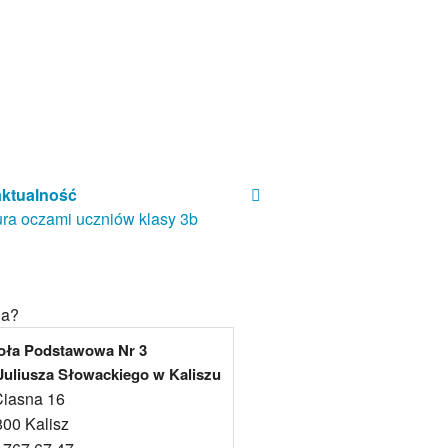
aktualność
ra oczami uczniów klasy 3b
ia?
oła Podstawowa Nr 3
 Juliusza Słowackiego w Kaliszu
Ciasna 16
800 Kalisz