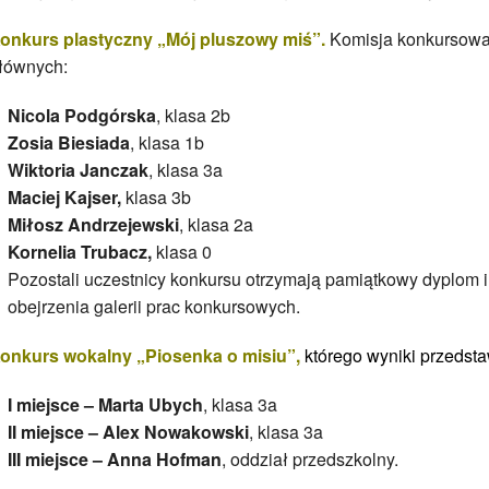
onkurs plastyczny „Mój pluszowy miś”.
Komisja konkursowa
łównych:
Nicola Podgórska
, klasa 2b
Zosia Biesiada
, klasa 1b
Wiktoria Janczak
, klasa 3a
Maciej Kajser,
klasa 3b
Miłosz Andrzejewski
, klasa 2a
Kornelia Trubacz,
klasa 0
Pozostali uczestnicy konkursu otrzymają pamiątkowy dyplom 
obejrzenia galerii prac konkursowych.
onkurs wokalny „Piosenka o misiu”,
którego wyniki przedst
I miejsce –
Marta Ubych
, klasa 3a
II miejsce –
Alex Nowakowski
, klasa 3a
III miejsce –
Anna Hofman
, oddział przedszkolny.