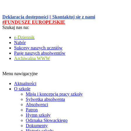
Deklaracja dostępności
||
Skontaktuj się z nami
#FUNDUSZE EUROPEJSKIE
Szukaj nas na:
e-Dziennik
Nabór
Sukcesy naszych uczniów
Pasje naszych absolwentów
Archiwalna WWW
Menu nawigacyjne
Aktualności
O szkole
Misja i koncepcja pracy szkoły
Sylwetka absolwenta
Absolwenci
Patron
Hymn szkoły
Odznaka Słowackiego
Dokumenty
Historia szkoły