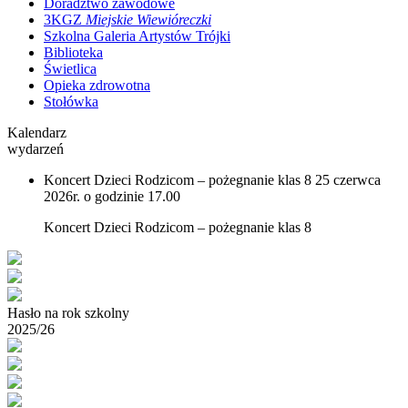
Doradztwo zawodowe
3KGZ
Miejskie Wiewióreczki
Szkolna Galeria Artystów Trójki
Biblioteka
Świetlica
Opieka zdrowotna
Stołówka
Kalendarz
wydarzeń
Koncert Dzieci Rodzicom – pożegnanie klas 8
25 czerwca
2026r. o godzinie 17.00
Koncert Dzieci Rodzicom – pożegnanie klas 8
Hasło na rok szkolny
2025/26