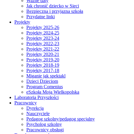
Ważne daty
Jak chronić dziecko w Sieci
Bezpieczna i przyjazna szkoła
Przydatne linki
Projekty
Projekty 2025-26
Projekty 2024-25
Projekty 2023-24
Projekty 2022-23
Projekty 2021-22
Projekty 2020-21
Projekty 2019-20
Projekty 2018-19
Projekty 2017-18
Miganie jak spektakl
Dzieci Dzieciom
Program Comenius
eSzkoła Moja Wielkopolska
Laboratoria Przyszłości
Pracownicy
Dyrekcja
Nauczyciele
Pedagog szkolny/pedagog specjalny
Psycholog szkolny
Pracownicy obsługi