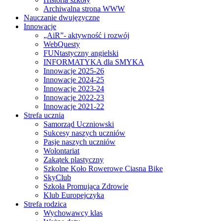
Archiwalna strona WWW
Nauczanie dwujęzyczne
Innowacje
„AiR”- aktywność i rozwój
WebQuesty
FUNtastyczny angielski
INFORMATYKA dla SMYKA
Innowacje 2025-26
Innowacje 2024-25
Innowacje 2023-24
Innowacje 2022-23
Innowacje 2021-22
Strefa ucznia
Samorząd Uczniowski
Sukcesy naszych uczniów
Pasje naszych uczniów
Wolontariat
Zakątek plastyczny
Szkolne Koło Rowerowe Ciasna Bike
SkyClub
Szkoła Promująca Zdrowie
Klub Europejczyka
Strefa rodzica
Wychowawcy klas