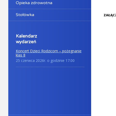
Opieka zdrowotna
Stołówka
ZAŁĄCZ
Kalendarz
wydarzeń
Koncert Dzieci Rodzicom – pożegnanie
klas 8
25 czerwca 2026r. o godzinie 17.00