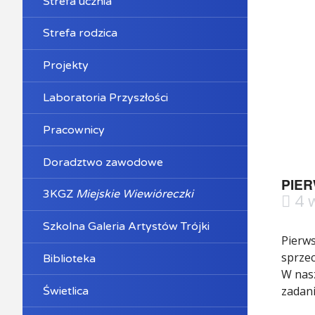
Strefa ucznia
Strefa rodzica
Projekty
Laboratoria Przyszłości
Pracownicy
Doradztwo zawodowe
PIER
3KGZ
Miejskie Wiewióreczki
4 
Szkolna Galeria Artystów Trójki
Pierws
sprzec
Biblioteka
W nasz
zadani
Świetlica