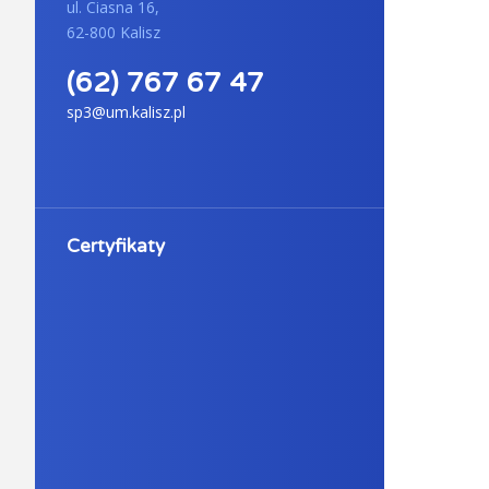
ul. Ciasna 16,
62-800 Kalisz
(62) 767 67 47
sp3@um.kalisz.pl
Certyfikaty