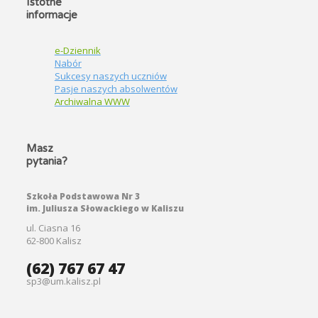
Istotne
informacje
e-Dziennik
Nabór
Sukcesy naszych uczniów
Pasje naszych absolwentów
Archiwalna WWW
Masz
pytania?
Szkoła Podstawowa Nr 3
im. Juliusza Słowackiego w Kaliszu
ul. Ciasna 16
62-800 Kalisz
(62) 767 67 47
sp3@um.kalisz.pl