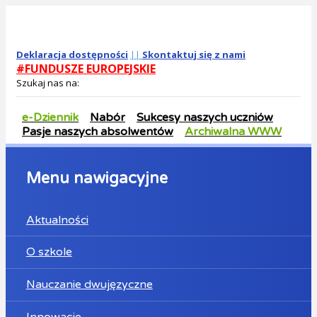
Deklaracja dostępności
||
Skontaktuj się z nami
#FUNDUSZE EUROPEJSKIE
Szukaj nas na:
e-Dziennik
Nabór
Sukcesy naszych uczniów
Pasje naszych absolwentów
Archiwalna WWW
Menu nawigacyjne
Aktualności
O szkole
Nauczanie dwujęzyczne
Innowacje