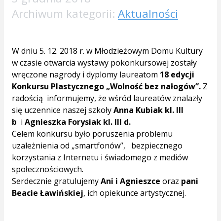
Archiwum kategorii:
Aktualności
W dniu 5. 12. 2018 r. w Młodzieżowym Domu Kultury
w czasie otwarcia wystawy pokonkursowej zostały
wręczone nagrody i dyplomy laureatom
18 edycji
Konkursu Plastycznego „Wolność bez nałogów”.
Z
radością informujemy, że wśród laureatów znalazły
się uczennice naszej szkoły
Anna Kubiak kl. III
b
i
Agnieszka Forysiak kl. III d.
Celem konkursu było poruszenia problemu
uzależnienia od „smartfonów”, bezpiecznego
korzystania z Internetu i świadomego z mediów
społecznościowych.
Serdecznie gratulujemy
Ani i Agnieszce
oraz
pani
Beacie Ławińskiej
, ich opiekunce artystycznej.