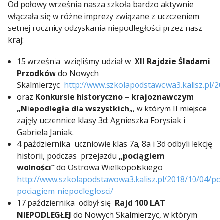
Od połowy września nasza szkoła bardzo aktywnie
włączała się w różne imprezy związane z uczczeniem
setnej rocznicy odzyskania niepodległości przez nasz
kraj:
15 września wzięliśmy udział w
XII Rajdzie Śladami
Przodków
do Nowych
Skalmierzyc
http://www.szkolapodstawowa3.kalisz.pl/
oraz
Konkursie historyczno – krajoznawczym
„Niepodległa dla wszystkich
„, w którym II miejsce
zajęły uczennice klasy 3d: Agnieszka Forysiak i
Gabriela Janiak.
4 października uczniowie klas 7a, 8a i 3d odbyli lekcję
historii, podczas przejazdu
„pociągiem
wolności”
do Ostrowa Wielkopolskiego
http://www.szkolapodstawowa3.kalisz.pl/2018/10/04/p
pociagiem-niepodleglosci/
17 października odbył się
Rajd 100 LAT
NIEPODLEGŁEJ
do Nowych Skalmierzyc, w którym