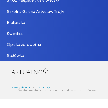
3KGZ
Miejskie Wiewióreczki
Szkolna Galeria Artystów Trójki
Biblioteka
Świetlica
Opieka zdrowotna
Stołówka
AKTUALNOŚCI
Strona główna
Aktualności
Świętujemy stulecie odzyskania niepodległości przez Polskę