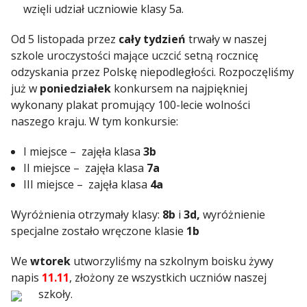
wzięli udział uczniowie klasy 5a.
Od 5 listopada przez
cały tydzień
trwały w naszej
szkole uroczystości mające uczcić setną rocznicę
odzyskania przez Polskę niepodległości. Rozpoczęliśmy
już w
poniedziałek
konkursem na najpiękniej
wykonany plakat promujący 100-lecie wolności
naszego kraju. W tym konkursie:
I miejsce – zajęła klasa
3b
II miejsce – zajęła klasa
7a
III miejsce – zajęła klasa
4a
Wyróżnienia otrzymały klasy:
8b
i
3d,
wyróżnienie
specjalne zostało wręczone klasie
1b
We
wtorek
utworzyliśmy na szkolnym boisku żywy
napis
11.11
, złożony ze wszystkich uczniów naszej
szkoły.