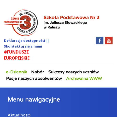
Deklaracja dostępności
||
Skontaktuj się z nami
#FUNDUSZE
EUROPEJSKIE
e-Dziennik
Nabór
Sukcesy naszych uczniów
Pasje naszych absolwentów
Archiwalna WWW
Menu nawigacyjne
Aktualności