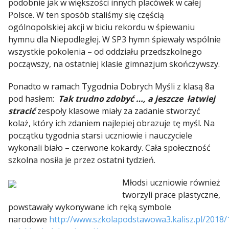
podobnie jak w większości innych placówek w całej
Polsce. W ten sposób staliśmy się częścią
ogólnopolskiej akcji w biciu rekordu w śpiewaniu
hymnu dla Niepodległej. W SP3 hymn śpiewały wspólnie
wszystkie pokolenia – od oddziału przedszkolnego
począwszy, na ostatniej klasie gimnazjum skończywszy.
Ponadto w ramach Tygodnia Dobrych Myśli z klasą 8a
pod hasłem:
Tak trudno zdobyć …,
a jeszcze łatwiej
stracić
zespoły klasowe miały za zadanie stworzyć
kolaż, który ich zdaniem najlepiej obrazuje tę myśl. Na
początku tygodnia starsi uczniowie i nauczyciele
wykonali biało – czerwone kokardy. Cała społeczność
szkolna nosiła je przez ostatni tydzień.
Młodsi uczniowie również
tworzyli prace plastyczne,
powstawały wykonywane ich ręką symbole
narodowe
http://www.szkolapodstawowa3.kalisz.pl/2018/