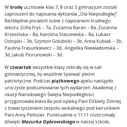
W
środę
uczniowie klas 7, 8 oraz 3 gimnazjum zostali
zaproszeni do napisania dyktanda „Dla Niepodległej”.
Bezbłędnie poradzili sobie z napisaniem trudnego
tekstu: Zofia Fryś – 7a, Zuzanna Baran – 8a, Zuzanna
Krzesińska – 8a, Karolina Staszewska – 8a, Łukasz
Ostojski – 3b, Szymon Gołubicki – 3b, Anna Kubiak – 3b,
Paulina Frasunkiewicz – 3d, Angelika Niewiadomska –
3d, Jakub Piorunowski – 3d .
W
czwartek
wszystkie klasy zebrały się w sali
gimnastycznej, by wspólnie śpiewać pieśni
patriotyczne. Podczas
piątkowego
apelu nastąpiło
uroczyste podsumowanie tych wydarzeń. Akademię z
okazji Narodowego Święta Niepodległości
przygotowała klasa 8a pod opieką Pani Elżbiety Zimnej
z towarzyszeniem zespołu wokalnego pod kierunkiem
Pani Anny Pelissier. Punktualnie o 11.11 rozbrzmiały
dźwięki
Mazurka Dąbrowskiego
w naszej szkole,