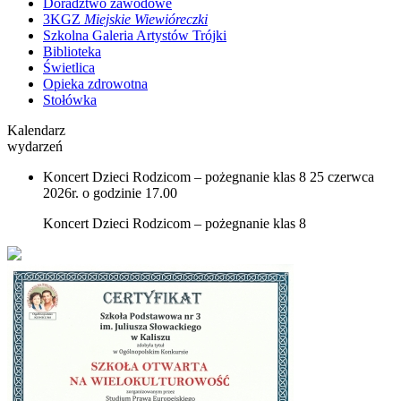
Doradztwo zawodowe
3KGZ
Miejskie Wiewióreczki
Szkolna Galeria Artystów Trójki
Biblioteka
Świetlica
Opieka zdrowotna
Stołówka
Kalendarz
wydarzeń
Koncert Dzieci Rodzicom – pożegnanie klas 8
25 czerwca
2026r. o godzinie 17.00
Koncert Dzieci Rodzicom – pożegnanie klas 8