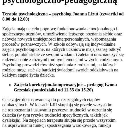
Terapia psychologiczna – psycholog Joanna Lizut (czwartki od
8.00 do 12.00)
Zajęcia mają na celu poprawę funkcjonowania emocjonalnego i
społecznego uczniów, umożliwienie lepszego poznania siebie oraz
nabycia nowych umiejętności interpersonalnych, wspomagania
procesów poznawczych. W szkole odbywają się indywidualne
zajęcia psychologiczne, na których uczniowie mają szansę odkryć
siebie, polubić siebie ze swoimi wadami i zaletami oraz nauczyć się
radzenia sobie z różnymi trudnymi emocjami w życiu codziennym.
Psycholog prowadzi również spotkania z rodzicami, na których
rodzice mogą stać się bardziej świadomi swoich oddziaływań na
każdym etapie życia dziecka.
Zajęcia korekcyjno-kompensacyjne – pedagog Iwona
Grzesiak (poniedziałki od 11.55 do 15.20)
Cele zajęć dostosowane są do poszczególnych etapów
edukacyjnych. W klasach I-III skupiają się przede wszystkim
na rozpoznaniu i usuwaniu przyczyn trudności w uczeniu się
dziecka (w tym ryzyka trudności specyficznych, takich jak
dysleksja). Na zajęciach terapeuta skupia się przede wszystkim
na usprawnianiu funkcji spostrzegania wzrokowego, funkcji