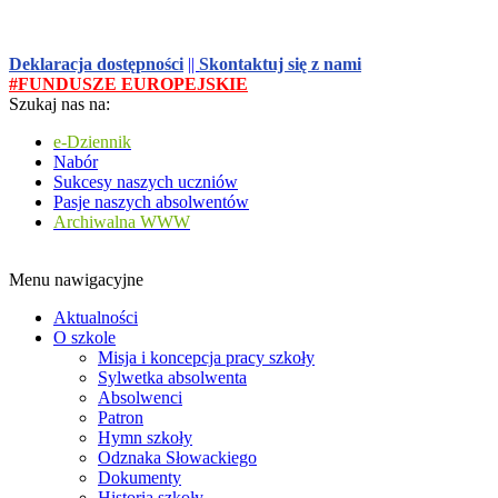
Deklaracja dostępności
||
Skontaktuj się z nami
#FUNDUSZE EUROPEJSKIE
Szukaj nas na:
e-Dziennik
Nabór
Sukcesy naszych uczniów
Pasje naszych absolwentów
Archiwalna WWW
Menu nawigacyjne
Aktualności
O szkole
Misja i koncepcja pracy szkoły
Sylwetka absolwenta
Absolwenci
Patron
Hymn szkoły
Odznaka Słowackiego
Dokumenty
Historia szkoły