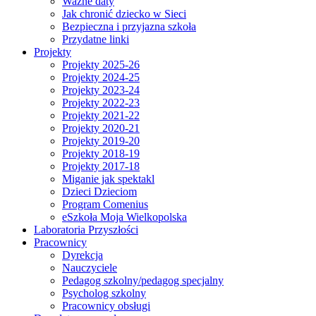
Ważne daty
Jak chronić dziecko w Sieci
Bezpieczna i przyjazna szkoła
Przydatne linki
Projekty
Projekty 2025-26
Projekty 2024-25
Projekty 2023-24
Projekty 2022-23
Projekty 2021-22
Projekty 2020-21
Projekty 2019-20
Projekty 2018-19
Projekty 2017-18
Miganie jak spektakl
Dzieci Dzieciom
Program Comenius
eSzkoła Moja Wielkopolska
Laboratoria Przyszłości
Pracownicy
Dyrekcja
Nauczyciele
Pedagog szkolny/pedagog specjalny
Psycholog szkolny
Pracownicy obsługi