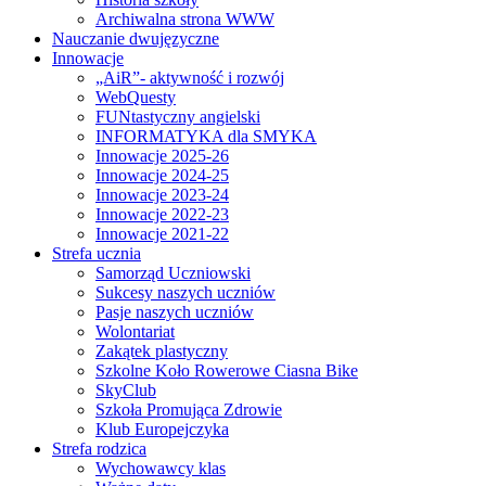
Archiwalna strona WWW
Nauczanie dwujęzyczne
Innowacje
„AiR”- aktywność i rozwój
WebQuesty
FUNtastyczny angielski
INFORMATYKA dla SMYKA
Innowacje 2025-26
Innowacje 2024-25
Innowacje 2023-24
Innowacje 2022-23
Innowacje 2021-22
Strefa ucznia
Samorząd Uczniowski
Sukcesy naszych uczniów
Pasje naszych uczniów
Wolontariat
Zakątek plastyczny
Szkolne Koło Rowerowe Ciasna Bike
SkyClub
Szkoła Promująca Zdrowie
Klub Europejczyka
Strefa rodzica
Wychowawcy klas