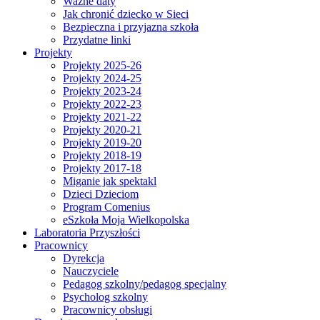
Ważne daty
Jak chronić dziecko w Sieci
Bezpieczna i przyjazna szkoła
Przydatne linki
Projekty
Projekty 2025-26
Projekty 2024-25
Projekty 2023-24
Projekty 2022-23
Projekty 2021-22
Projekty 2020-21
Projekty 2019-20
Projekty 2018-19
Projekty 2017-18
Miganie jak spektakl
Dzieci Dzieciom
Program Comenius
eSzkoła Moja Wielkopolska
Laboratoria Przyszłości
Pracownicy
Dyrekcja
Nauczyciele
Pedagog szkolny/pedagog specjalny
Psycholog szkolny
Pracownicy obsługi