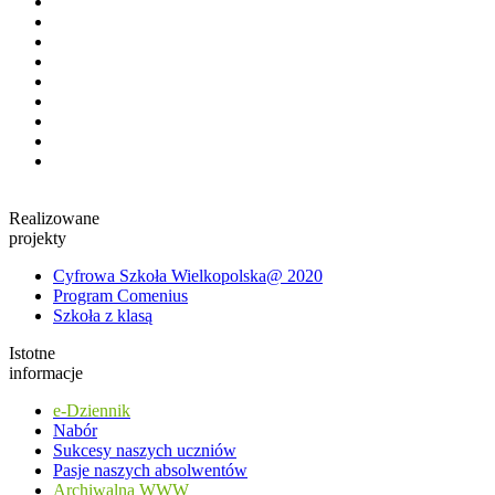
Realizowane
projekty
Cyfrowa Szkoła Wielkopolska@ 2020
Program Comenius
Szkoła z klasą
Istotne
informacje
e-Dziennik
Nabór
Sukcesy naszych uczniów
Pasje naszych absolwentów
Archiwalna WWW