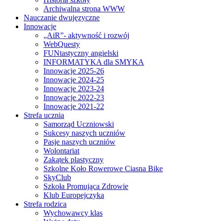
Archiwalna strona WWW
Nauczanie dwujęzyczne
Innowacje
„AiR”- aktywność i rozwój
WebQuesty
FUNtastyczny angielski
INFORMATYKA dla SMYKA
Innowacje 2025-26
Innowacje 2024-25
Innowacje 2023-24
Innowacje 2022-23
Innowacje 2021-22
Strefa ucznia
Samorząd Uczniowski
Sukcesy naszych uczniów
Pasje naszych uczniów
Wolontariat
Zakątek plastyczny
Szkolne Koło Rowerowe Ciasna Bike
SkyClub
Szkoła Promująca Zdrowie
Klub Europejczyka
Strefa rodzica
Wychowawcy klas