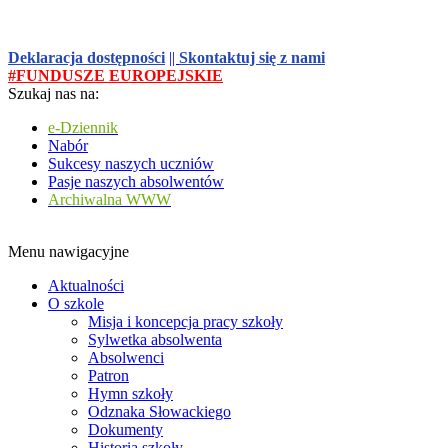
Deklaracja dostępności
||
Skontaktuj się z nami
#FUNDUSZE EUROPEJSKIE
Szukaj nas na:
e-Dziennik
Nabór
Sukcesy naszych uczniów
Pasje naszych absolwentów
Archiwalna WWW
Menu nawigacyjne
Aktualności
O szkole
Misja i koncepcja pracy szkoły
Sylwetka absolwenta
Absolwenci
Patron
Hymn szkoły
Odznaka Słowackiego
Dokumenty
Historia szkoły