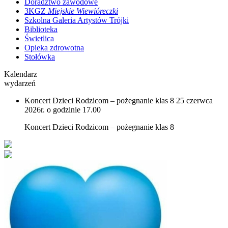
Doradztwo zawodowe
3KGZ
Miejskie Wiewióreczki
Szkolna Galeria Artystów Trójki
Biblioteka
Świetlica
Opieka zdrowotna
Stołówka
Kalendarz
wydarzeń
Koncert Dzieci Rodzicom – pożegnanie klas 8
25 czerwca
2026r. o godzinie 17.00
Koncert Dzieci Rodzicom – pożegnanie klas 8